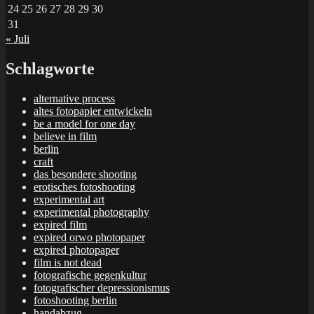
24
25
26
27
28
29
30
31
« Juli
Schlagworte
alternative process
altes fotopapier entwickeln
be a model for one day
believe in film
berlin
craft
das besondere shooting
erotisches fotoshooting
experimental art
experimental photography
expired film
expired orwo photopaper
expired photopaper
film is not dead
fotografische gegenkultur
fotografischer depressionismus
fotoshooting berlin
handabzug