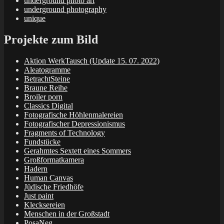
underground photo art
underground photography
unique
Projekte zum Bild
Aktion WerkTausch (Update 15. 07. 2022)
Aleatogramme
BetrachtSteine
Braune Reihe
Broiler porn
Classics Digital
Fotografische Höhlenmalereien
Fotografischer Depressionismus
Fragments of Technology
Fundstücke
Gerahmtes Sextett eines Sommers
Großformatkamera
Hadern
Human Canvas
Jüdische Friedhöfe
Just paint
Klecksereien
Menschen in der Großstadt
PosaNeg