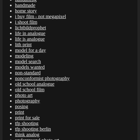
handmade
home story
i buy film - not megapixel
i shoot film
lichtbildprophet
life in analogue
life is analogue
lith print
model for a day
modeling
model search
models wanted
non-standard
nonconformist photography
old school analogue
old school film
photo art
photography
posing
print
print for sale
tfp shooting
tfp shooting berlin
think analog