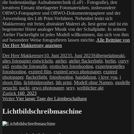
die bodenständige Aufnahmetechnik (LoFi - Fotografie), den
kreativen Einsatz überlagerter Fotomaterialien, insbesondere
ORWO-Fotopapiere und ORWO-Dokumentenpapiere und der
Anwendung des Lith Print-Verfahren. Nebenbei lenkt sich
Makkerrony mit freier, abstrakter Malerei ab, liest gerne und ist ein
begeisterter Hörer analoger Musik von der Schallplatte. In seinem
Atelier Flackerlight ist jedes Modell willkommen, das sich von ihm
auf besondere Weise fotografieren lassen möchte.
Alle Beiträge von
Der Herr Makkerrony anzeigen
Autor
Veröffentlicht
Kategorien
Schlagw
Der Herr Makkerrony
10. Juni 2023
5. Juni 2023
Silbergelatine
akt
,
am
altes fotopapier entwickeln
,
atelier
,
atelier flackerlight
,
berlin
,
curvy
girl
,
erotische fotografie
,
erotisches fotoshooting
,
experimentelles
fotoshooting
,
expired film
,
expired orwo photopaper
,
expired
photopaper
,
flackerlight
,
fotoshooting
,
handabzug
,
i love you
,
i
shoot film
,
lichtbildprophet
,
lith print
,
Modell ohne Namen
,
modelle
gesucht
,
nackt
,
orwo photopaper
,
sexy
,
weiblicher akt
Beitragsnavigation
Vorheriger
Zurück
160_2023
Nächster
Beitrag:
Weiter
Vier lange Tage der Lärmbeschallung
Beitrag:
Lichtbildschreibmaschine