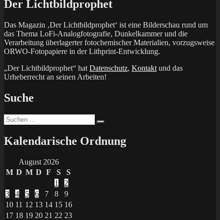
Der Lichtbildprophet
Das Magazin ‚Der Lichtbildprophet‘ ist eine Bilderschau rund um
das Thema LoFi-Analogfotografie, Dunkelkammer und die
Verarbeitung überlagerter fotochemischer Materialien, vorzugsweise
ORWO-Fotopapiere in der Lithprint-Entwicklung.
„Der Lichtbildprophet“ hat
Datenschutz
,
Kontakt
und das
Urheberrecht an seinen Arbeiten!
Suche
Suchen
Suchen
nach:
Kalendarische Ordnung
August 2026
M
D
M
D
F
S
S
1
2
3
4
5
6
7
8
9
10
11
12
13
14
15
16
17
18
19
20
21
22
23