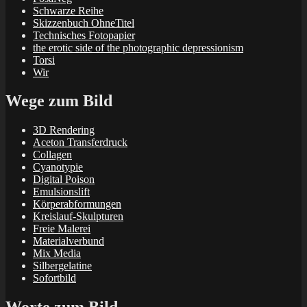
Schwarze Reihe
Skizzenbuch OhneTitel
Technisches Fotopapier
the erotic side of the photographic depressionism
Torsi
Wir
Wege zum Bild
3D Rendering
Aceton Transferdruck
Collagen
Cyanotypie
Digital Poison
Emulsionslift
Körperabformungen
Kreislauf-Skulpturen
Freie Malerei
Materialverbund
Mix Media
Silbergelatine
Sofortbild