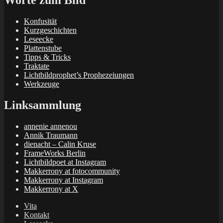
Worte zum Bild
Konfusität
Kurzgeschichten
Leseecke
Plattenstube
Tipps & Tricks
Traktate
Lichtbildprophet’s Prophezeiungen
Werkzeuge
Linksammlung
annenie annenou
Annik Traumann
dienacht – Calin Kruse
FrameWorks Berlin
Lichtbildpoet at Instagram
Makkerrony at fotocommunity
Makkerrony at Instagram
Makkerrony at X
Vita
Kontakt