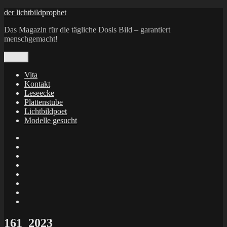
Zum
der lichtbildprophet
Inhalt
Das Magazin für die tägliche Dosis Bild – garantiert
springen
menschgemacht!
Menü
Vita
Kontakt
Leseecke
Plattenstube
Lichtbildpoet
Modelle gesucht
annenie
annenou
Annik
Traumann
dienacht
–
FrameWorks
Calin
Berlin
Lichtbildpoet
Kruse
at
Makkerrony
Instagram
at
Makkerrony
fotocommunity
at
Makkerrony
Instagram
at
X
161_2023