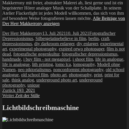
Makkerrony mit freier, abstrakter Malerei ab, liest gerne und ist ein
begeisterter Hörer analoger Musik von der Schallplatte. In seinem
Atelier Flackerlight ist jedes Modell willkommen, das sich von ihm
auf besondere Weise fotografieren lassen möchte.
Alle Beiträge von
Der Herr Makkerrony anzeigen
Autor
Veröffentlicht
Kategorien
Der Herr Makkerrony
13. Juli 2021
10. Juli 2021
Fotografischer
am
Schlagwörter
Depressionismus
,
Silbergelatine
believe in film
,
berlin
,
craft
,
depressionismus
,
diy darkroom enlarger
,
diy enlarger
,
experimental
art
,
experimental photography
,
expired orwo photopaper
,
film is not
dead
,
fotografische gegenkultur
,
fotografischer depressionismus
,
handmade
,
i buy film - not megapixel
,
i shoot film
,
life in analogue
,
life is analogue
,
lith printing
,
lomo lca
,
lomography
,
Modell ohne
Namen
,
neo piktorialismus
,
nonconformist photography
,
old school
analogue
,
old school film
,
photo art
,
photography
,
print
,
print for
sale
,
think analog
,
underground photo art
,
underground
photography
,
unique
Beitragsnavigation
Vorheriger
Zurück
193_2021
Nächster
Beitrag:
Weiter
Zeit der Stille
Beitrag:
Lichtbildschreibmaschine