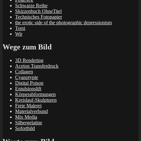
Schwarze Reihe
Skizzenbuch OhneTitel
Technisches Fotopapier
the erotic side of the photographic depressionism
Torsi
Wir
Wege zum Bild
3D Rendering
Aceton Transferdruck
Collagen
Cyanotypie
Digital Poison
Emulsionslift
Körperabformungen
Kreislauf-Skulpturen
Freie Malerei
Materialverbund
Mix Media
Silbergelatine
Sofortbild