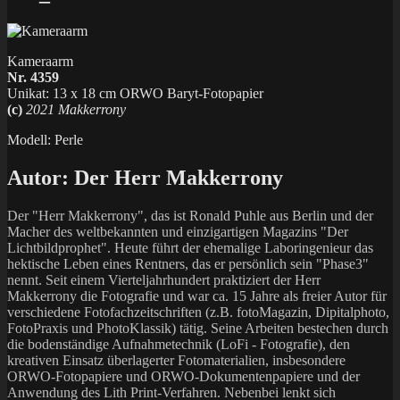
Kameraarm
Nr. 4359
Unikat: 13 x 18 cm ORWO Baryt-Fotopapier
(c)
2021 Makkerrony
Modell: Perle
Autor:
Der Herr Makkerrony
Der "Herr Makkerrony", das ist Ronald Puhle aus Berlin und der
Macher des weltbekannten und einzigartigen Magazins "Der
Lichtbildprophet". Heute führt der ehemalige Laboringenieur das
hektische Leben eines Rentners, das er persönlich sein "Phase3"
nennt. Seit einem Vierteljahrhundert praktiziert der Herr
Makkerrony die Fotografie und war ca. 15 Jahre als freier Autor für
verschiedene Fotofachzeitschriften (z.B. fotoMagazin, Dipitalphoto,
FotoPraxis und PhotoKlassik) tätig. Seine Arbeiten bestechen durch
die bodenständige Aufnahmetechnik (LoFi - Fotografie), den
kreativen Einsatz überlagerter Fotomaterialien, insbesondere
ORWO-Fotopapiere und ORWO-Dokumentenpapiere und der
Anwendung des Lith Print-Verfahren. Nebenbei lenkt sich