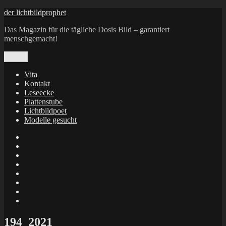
Zum
der lichtbildprophet
Inhalt
Das Magazin für die tägliche Dosis Bild – garantiert
springen
menschgemacht!
Menü
Vita
Kontakt
Leseecke
Plattenstube
Lichtbildpoet
Modelle gesucht
annenie
annenou
Annik
Traumann
dienacht
–
FrameWorks
Calin
Berlin
Lichtbildpoet
Kruse
at
Makkerrony
Instagram
at
Makkerrony
fotocommunity
at
Makkerrony
Instagram
at
X
194_2021