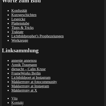
Worte zum Bild
Konfusität
Kurzgeschichten
Leseecke
Plattenstube
Tipps & Tricks
Traktate
Lichtbildprophet’s Prophezeiungen
Werkzeuge
Linksammlung
annenie annenou
Annik Traumann
dienacht – Calin Kruse
FrameWorks Berlin
Lichtbildpoet at Instagram
Makkerrony at fotocommunity
Makkerrony at Instagram
Makkerrony at X
Vita
Kontakt