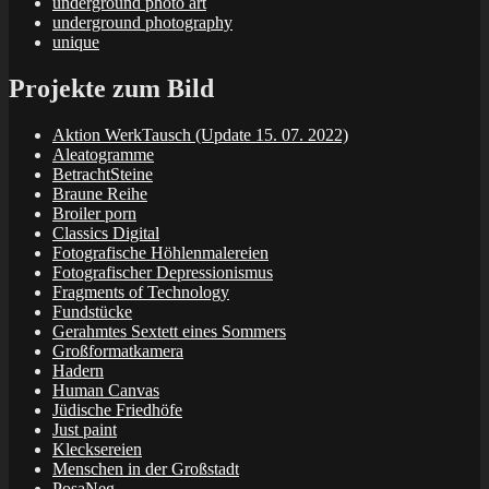
underground photo art
underground photography
unique
Projekte zum Bild
Aktion WerkTausch (Update 15. 07. 2022)
Aleatogramme
BetrachtSteine
Braune Reihe
Broiler porn
Classics Digital
Fotografische Höhlenmalereien
Fotografischer Depressionismus
Fragments of Technology
Fundstücke
Gerahmtes Sextett eines Sommers
Großformatkamera
Hadern
Human Canvas
Jüdische Friedhöfe
Just paint
Klecksereien
Menschen in der Großstadt
PosaNeg