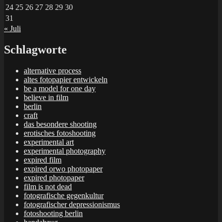
24
25
26
27
28
29
30
31
« Juli
Schlagworte
alternative process
altes fotopapier entwickeln
be a model for one day
believe in film
berlin
craft
das besondere shooting
erotisches fotoshooting
experimental art
experimental photography
expired film
expired orwo photopaper
expired photopaper
film is not dead
fotografische gegenkultur
fotografischer depressionismus
fotoshooting berlin