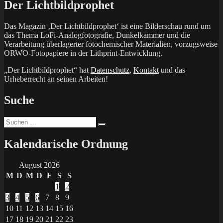
Der Lichtbildprophet
Das Magazin ‚Der Lichtbildprophet‘ ist eine Bilderschau rund um
das Thema LoFi-Analogfotografie, Dunkelkammer und die
Verarbeitung überlagerter fotochemischer Materialien, vorzugsweise
ORWO-Fotopapiere in der Lithprint-Entwicklung.
„Der Lichtbildprophet“ hat
Datenschutz
,
Kontakt
und das
Urheberrecht an seinen Arbeiten!
Suche
Suchen
Suchen
nach:
Kalendarische Ordnung
August 2026
M
D
M
D
F
S
S
1
2
3
4
5
6
7
8
9
10
11
12
13
14
15
16
17
18
19
20
21
22
23