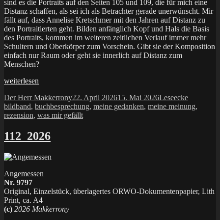
sind es die Portraits auf den Seiten 105 und 109, die für mich eine
Distanz schaffen, als sei ich als Betrachter gerade unerwünscht. Mir
fällt auf, dass Annelise Kretschmer mit den Jahren auf Distanz zu
den Portraitierten geht. Bilden anfänglich Kopf und Hals die Basis
des Portraits, kommen im weiteren zeitlichen Verlauf immer mehr
Schultern und Oberkörper zum Vorschein. Gibt sie der Komposition
einfach nur Raum oder geht sie innerlich auf Distanz zum
Menschen?
„Photographien
weiterlesen
–
Autor
Veröffentlicht
Kategorien
Schlagwör
Der Herr Makkerrony
22. April 2026
15. Mai 2026
Leseecke
Annelise
am
bildband
,
buchbesprechung
,
meine gedanken
,
meine meinung
,
Kretschmer“
rezension
,
was mir gefällt
112_2026
Angemessen
Nr. 9797
Original, Einzelstück, überlagertes ORWO-Dokumentenpapier, Lith
Print, ca. A4
(c)
2026 Makkerrony