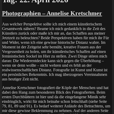
Photographien – Annelise Kretschmer
Aus welcher Perspektive sollte ich mich einem künstlerischem
Gesamtwerk nähern? Beame ich mich gedanklich in die Zeit des
Künstlers zurück oder maße ich mir an, das Schaffen aus meiner
Jetztzeit zu beleuchten? Beide Perspektiven haben für mich ihr Für
und Wider, wenn ich eine gewisse historische Distanz wahre. Im
Moment ist der Zeitgeist sehr bemüht, kreative Frauen aus der
Vergessenheit zu holen, um ihr künstlerisches Schaffen auf einen
feministischen Sockel im Hier zu stellen. Zwei Dinge stören mich
daran: Die Wiederentdeckte kann sich gegen die Überhöhung –
wenn sie denn wollte – nicht wehren und es fehlt an der
realwissenschaftlichen Distanz. Fotografie ist Kunst und Kunst ist
ein persönliches Bekenntnis. Ich mag überzogenes Vereinnahmen
aus heutiger Zeit nicht.
Annelise Kretschmer fotografiert die Köpfe der Menschen und hat
dabei den Hang zum besonderen Blick des Fotografierten. Beim
ersten Durchblättern ist hier und da die eingefangene Mimik sehr
eindringlich, wirkt für mich beinahe schon fetischhaft (siehe Seite
79, 81, 89 und 91). Es bedarf weiterer Anläufe des Betrachtens, um
mir diese gewisse Beklemmung zu nehmen. Auf der anderen Seite