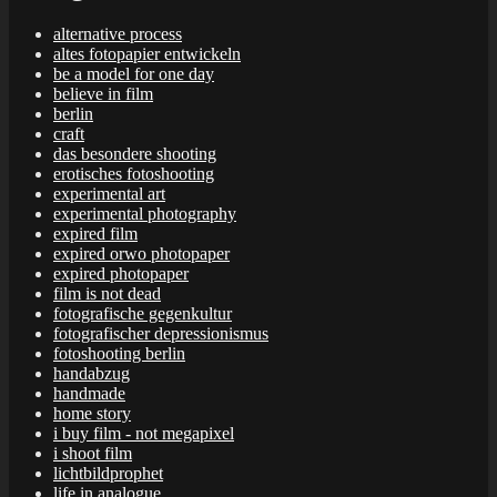
alternative process
altes fotopapier entwickeln
be a model for one day
believe in film
berlin
craft
das besondere shooting
erotisches fotoshooting
experimental art
experimental photography
expired film
expired orwo photopaper
expired photopaper
film is not dead
fotografische gegenkultur
fotografischer depressionismus
fotoshooting berlin
handabzug
handmade
home story
i buy film - not megapixel
i shoot film
lichtbildprophet
life in analogue