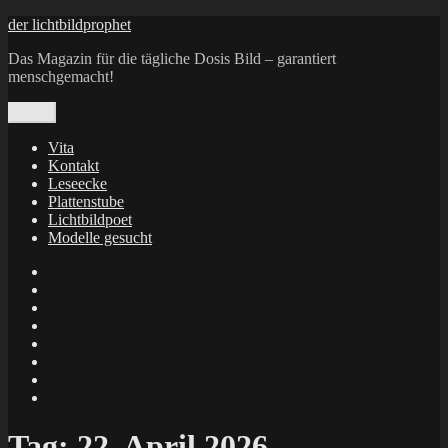
Zum
der lichtbildprophet
Inhalt
Das Magazin für die tägliche Dosis Bild – garantiert
springen
menschgemacht!
Menü
Vita
Kontakt
Leseecke
Plattenstube
Lichtbildpoet
Modelle gesucht
annenie
annenou
Annik
Traumann
dienacht
–
FrameWorks
Calin
Berlin
Lichtbildpoet
Kruse
at
Makkerrony
Instagram
at
Makkerrony
fotocommunity
at
Makkerrony
Instagram
at
X
Tag:
22. April 2026