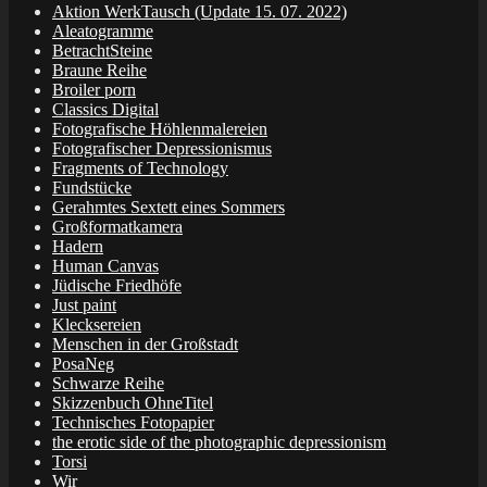
Aktion WerkTausch (Update 15. 07. 2022)
Aleatogramme
BetrachtSteine
Braune Reihe
Broiler porn
Classics Digital
Fotografische Höhlenmalereien
Fotografischer Depressionismus
Fragments of Technology
Fundstücke
Gerahmtes Sextett eines Sommers
Großformatkamera
Hadern
Human Canvas
Jüdische Friedhöfe
Just paint
Klecksereien
Menschen in der Großstadt
PosaNeg
Schwarze Reihe
Skizzenbuch OhneTitel
Technisches Fotopapier
the erotic side of the photographic depressionism
Torsi
Wir