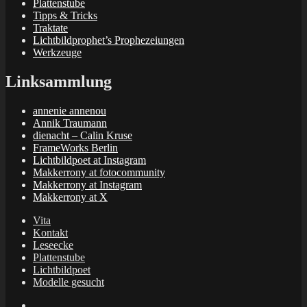
Plattenstube
Tipps & Tricks
Traktate
Lichtbildprophet’s Prophezeiungen
Werkzeuge
Linksammlung
annenie annenou
Annik Traumann
dienacht – Calin Kruse
FrameWorks Berlin
Lichtbildpoet at Instagram
Makkerrony at fotocommunity
Makkerrony at Instagram
Makkerrony at X
Vita
Kontakt
Leseecke
Plattenstube
Lichtbildpoet
Modelle gesucht
annenie