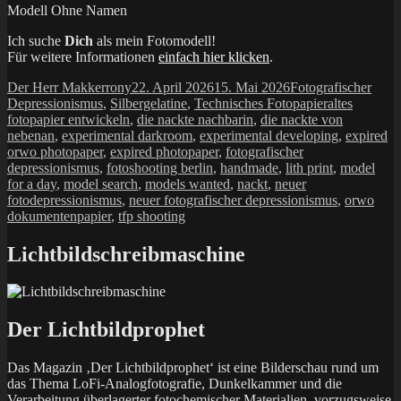
Modell Ohne Namen
Ich suche
Dich
als mein Fotomodell!
Für weitere Informationen
einfach hier klicken
.
Autor
Veröffentlicht
Kategorien
Der Herr Makkerrony
22. April 2026
15. Mai 2026
Fotografischer
am
Schlagwörte
Depressionismus
,
Silbergelatine
,
Technisches Fotopapier
altes
fotopapier entwickeln
,
die nackte nachbarin
,
die nackte von
nebenan
,
experimental darkroom
,
experimental developing
,
expired
orwo photopaper
,
expired photopaper
,
fotografischer
depressionismus
,
fotoshooting berlin
,
handmade
,
lith print
,
model
for a day
,
model search
,
models wanted
,
nackt
,
neuer
fotodepressionismus
,
neuer fotografischer depressionismus
,
orwo
dokumentenpapier
,
tfp shooting
Lichtbildschreibmaschine
Der Lichtbildprophet
Das Magazin ‚Der Lichtbildprophet‘ ist eine Bilderschau rund um
das Thema LoFi-Analogfotografie, Dunkelkammer und die
Verarbeitung überlagerter fotochemischer Materialien, vorzugsweise