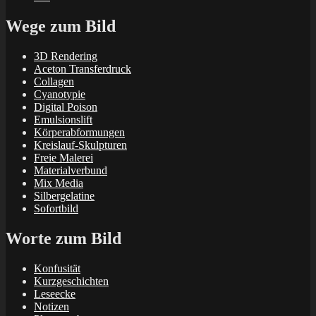
Wege zum Bild
3D Rendering
Aceton Transferdruck
Collagen
Cyanotypie
Digital Poison
Emulsionslift
Körperabformungen
Kreislauf-Skulpturen
Freie Malerei
Materialverbund
Mix Media
Silbergelatine
Sofortbild
Worte zum Bild
Konfusität
Kurzgeschichten
Leseecke
Notizen