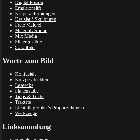
Digital Poison
Emulsionslift
Körperabformungen
Kreislauf-Skulpturen
Freie Malerei
Materialverbund
Mix Media
Silbergelatine
Sofortbild
Worte zum Bild
Konfusität
Kurzgeschichten
Leseecke
Plattenstube
Tipps & Tricks
Traktate
Lichtbildprophet’s Prophezeiungen
Werkzeuge
Linksammlung
annenie annenou