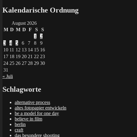
Suchen
nach:
Kalendarische Ordnung
August 2026
M
D
M
D
F
S
S
1
2
3
4
5
6
7
8
9
10
11
12
13
14
15
16
17
18
19
20
21
22
23
24
25
26
27
28
29
30
31
« Juli
Schlagworte
alternative process
altes fotopapier entwickeln
be a model for one day
believe in film
berlin
craft
das besondere shooting