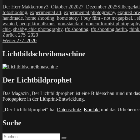
Autor
Veröffentlicht
Kategorien
Der Herr Makkerrony
3. Oktober 2020
27. Dezember 2025
Silbergelat
am
fotoshooting
,
experimental art
,
experimental photography
,
expired or
handmade
,
home shooting
,
home story
,
i buy film - not megapixel
,
i s
wanted
,
neo piktorialismus
,
non-standard
,
nonconformist photograph
chic
,
shabby chic photography
,
tfp shooting
,
tfp shooting berlin
,
think
Beitragsnavigation
Vorheriger
Zurück
275_2020
Nächster
Beitrag:
Weiter
277_2020
Beitrag:
Lichtbildschreibmaschine
Der Lichtbildprophet
Das Magazin ‚Der Lichtbildprophet‘ ist eine Bilderschau rund um d
Fotopapiere in der Lithprint-Entwicklung.
„Der Lichtbildprophet“ hat
Datenschutz
,
Kontakt
und das Urheberrech
Suche
Suchen