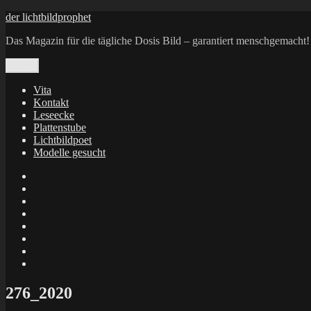
Zum
der lichtbildprophet
Inhalt
Das Magazin für die tägliche Dosis Bild – garantiert menschgemacht!
springen
Menü
Vita
Kontakt
Leseecke
Plattenstube
Lichtbildpoet
Modelle gesucht
annenie
annenou
Annik
Traumann
dienacht
–
FrameWorks
Calin
Berlin
Lichtbildpoet
Kruse
at
Makkerrony
Instagram
at
Makkerrony
fotocommunity
at
Makkerrony
Instagram
at
X
276_2020