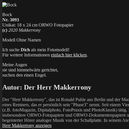
Bock
Nr. 3093
Unikat: 18 x 24 cm ORWO Fotopapier
(c)
2020 Makkerrony
Modell Ohne Namen
Ich suche
Dich
als mein Fotomodell!
Für weitere Informationen
einfach hier klicken
.
Meine Augen
sie sind himmelwärts gerichtet,
suchen den einen Engel.
Autor:
Der Herr Makkerrony
Der "Herr Makkerrony", das ist Ronald Puhle aus Berlin und der Mac
eines Rentners, das er persönlich sein "Phase3" nennt. Seit einem Vier
(z.B. fotoMagazin, Dipitalphoto, FotoPraxis und PhotoKlassik) tätig.
insbesondere ORWO-Fotopapiere und ORWO-Dokumentenpapiere und der 
begeisterter Hörer analoger Musik von der Schallplatte. In seinem At
Herr Makkerrony anzeigen