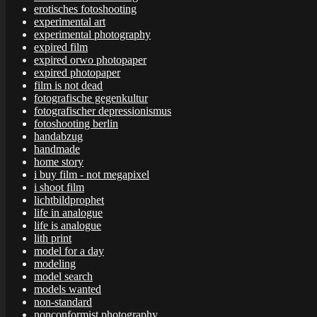
erotisches fotoshooting
experimental art
experimental photography
expired film
expired orwo photopaper
expired photopaper
film is not dead
fotografische gegenkultur
fotografischer depressionismus
fotoshooting berlin
handabzug
handmade
home story
i buy film - not megapixel
i shoot film
lichtbildprophet
life in analogue
life is analogue
lith print
model for a day
modeling
model search
models wanted
non-standard
nonconformist photography