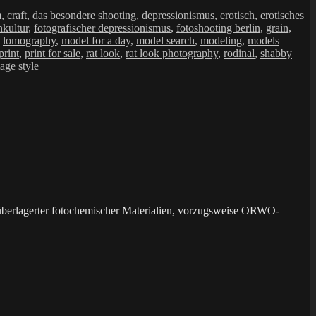
m
,
craft
,
das besondere shooting
,
depressionismus
,
erotisch
,
erotisches
nkultur
,
fotografischer depressionismus
,
fotoshooting berlin
,
grain
,
,
lomography
,
model for a day
,
model search
,
modeling
,
models
print
,
print for sale
,
rat look
,
rat look photography
,
rodinal
,
shabby
tage style
überlagerter fotochemischer Materialien, vorzugsweise ORWO-