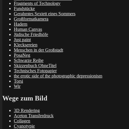
Fragments of Technology
Fundstücke
Gerahmtes Sextett eines Sommers
Großformatkamera
Hadern
Human Canvas
Jüdische Friedhöfe
Just paint
Klecksereien
Menschen in der Großstadt
PosaNeg
Schwarze Reihe
Skizzenbuch OhneTitel
Technisches Fotopapier
the erotic side of the photographic depressionism
Torsi
Wir
Wege zum Bild
3D Rendering
Aceton Transferdruck
Collagen
Cyanotypie