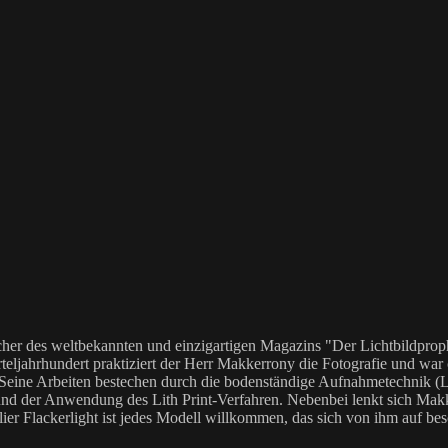
her des weltbekannten und einzigartigen Magazins "Der Lichtbildproph
teljahrhundert praktiziert der Herr Makkerrony die Fotografie und war c
 Seine Arbeiten bestechen durch die bodenständige Aufnahmetechnik (LoF
Anwendung des Lith Print-Verfahren. Nebenbei lenkt sich Makkerrony 
elier Flackerlight ist jedes Modell willkommen, das sich von ihm auf be