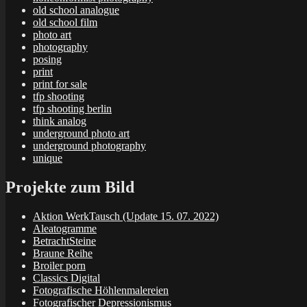
old school analogue
old school film
photo art
photography
posing
print
print for sale
tfp shooting
tfp shooting berlin
think analog
underground photo art
underground photography
unique
Projekte zum Bild
Aktion WerkTausch (Update 15. 07. 2022)
Aleatogramme
BetrachtSteine
Braune Reihe
Broiler porn
Classics Digital
Fotografische Höhlenmalereien
Fotografischer Depressionismus