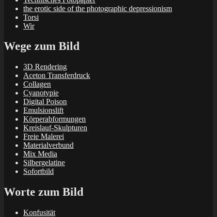
the erotic side of the photographic depressionism
Torsi
Wir
Wege zum Bild
3D Rendering
Aceton Transferdruck
Collagen
Cyanotypie
Digital Poison
Emulsionslift
Körperabformungen
Kreislauf-Skulpturen
Freie Malerei
Materialverbund
Mix Media
Silbergelatine
Sofortbild
Worte zum Bild
Konfusität