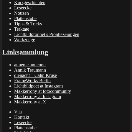
Kurzgeschichten
Leseecke
Notizen
Plattenstube
Tipps & Tricks
Traktate
Lichtbildprophet’s Prophezeiungen
Werkzeuge
Linksammlung
annenie annenou
Annik Traumann
dienacht – Calin Kruse
FrameWorks Berlin
Lichtbildpoet at Instagram
Makkerrony at fotocommunity
Makkerrony at Instagram
Makkerrony at X
Vita
Kontakt
Leseecke
Plattenstube