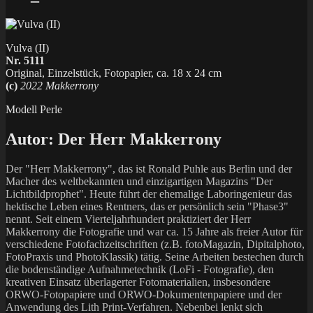
Vulva (II)
Nr. 5111
Original, Einzelstück, Fotopapier, ca. 18 x 24 cm
(c)
2022 Makkerrony
Modell Perle
Autor:
Der Herr Makkerrony
Der "Herr Makkerrony", das ist Ronald Puhle aus Berlin und der
Macher des weltbekannten und einzigartigen Magazins "Der
Lichtbildprophet". Heute führt der ehemalige Laboringenieur das
hektische Leben eines Rentners, das er persönlich sein "Phase3"
nennt. Seit einem Vierteljahrhundert praktiziert der Herr
Makkerrony die Fotografie und war ca. 15 Jahre als freier Autor für
verschiedene Fotofachzeitschriften (z.B. fotoMagazin, Dipitalphoto,
FotoPraxis und PhotoKlassik) tätig. Seine Arbeiten bestechen durch
die bodenständige Aufnahmetechnik (LoFi - Fotografie), den
kreativen Einsatz überlagerter Fotomaterialien, insbesondere
ORWO-Fotopapiere und ORWO-Dokumentenpapiere und der
Anwendung des Lith Print-Verfahren. Nebenbei lenkt sich