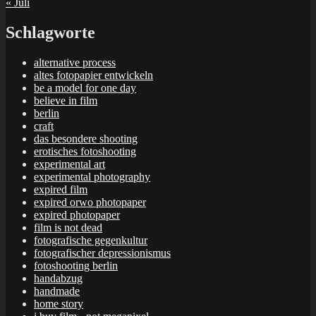
« Juli
Schlagworte
alternative process
altes fotopapier entwickeln
be a model for one day
believe in film
berlin
craft
das besondere shooting
erotisches fotoshooting
experimental art
experimental photography
expired film
expired orwo photopaper
expired photopaper
film is not dead
fotografische gegenkultur
fotografischer depressionismus
fotoshooting berlin
handabzug
handmade
home story