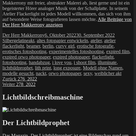
Makkerrony mit freier, abstrakter Malerei ab, liest gerne und ist ein
begeisterter Hörer analoger Musik von der Schallplatte. In seinem
Atelier Flackerlight ist jedes Modell willkommen, das sich von ihm
auf besondere Weise fotografieren lassen möchte.
Alle Beiträge von
Der Herr Makkerrony anzeigen
Autor
Veröffentlicht
Kategorien
Der Herr Makkerrony
6. Oktober 2022
30. September 2022
Schlagwörter
am
Silbergelatine
akt
,
altes fotopapier entwickeln
,
atelier
,
atelier
flackerlight
,
beamer
,
berlin
,
curvy girl
,
erotische fotografie
,
erotisches fotoshooting
,
experimentelles fotoshooting
,
expired film
,
expired orwo photopaper
,
expired photopaper
,
flackerlight
,
fotoshooting
,
handabzug
,
i love you
,
i shoot film
,
illuminate
,
lichtbildprophet
,
lith print
,
long exposure
,
Modell ohne Namen
,
modelle gesucht
,
nackt
,
orwo photopaper
,
sexy
,
weiblicher akt
Beitragsnavigation
Vorheriger
Zurück
276_2022
Nächster
Beitrag:
Weiter
278_2022
Beitrag:
Lichtbildschreibmaschine
Der Lichtbildprophet
Das Magazin ‚Der Lichtbildprophet‘ ist eine Bilderschau rund um