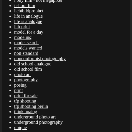
i buy film - not megapixel
i shoot film
lichtbildprophet
life in analogue
life is analogue
lith print
model for a day
modeling
model search
models wanted
non-standard
nonconformist photography
old school analogue
old school film
photo art
photography
posing
print
print for sale
tfp shooting
tfp shooting berlin
think analog
underground photo art
underground photography
unique