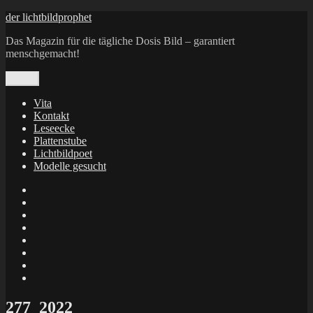
Zum
der lichtbildprophet
Inhalt
Das Magazin für die tägliche Dosis Bild – garantiert
springen
menschgemacht!
Menü
Vita
Kontakt
Leseecke
Plattenstube
Lichtbildpoet
Modelle gesucht
annenie
annenou
Annik
Traumann
dienacht
–
FrameWorks
Calin
Berlin
Lichtbildpoet
Kruse
at
Makkerrony
Instagram
at
Makkerrony
fotocommunity
at
Makkerrony
Instagram
at
X
277_2022