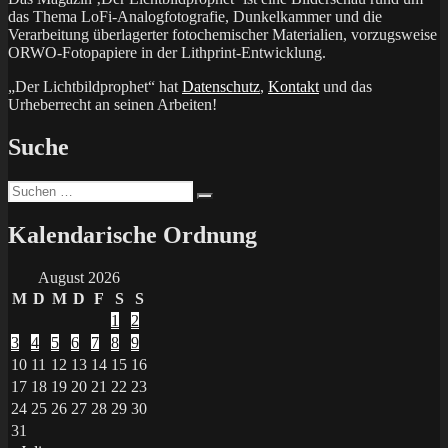
das Thema LoFi-Analogfotografie, Dunkelkammer und die
Verarbeitung überlagerter fotochemischer Materialien, vorzugsweise
ORWO-Fotopapiere in der Lithprint-Entwicklung.
„Der Lichtbildprophet“ hat
Datenschutz
,
Kontakt
und das
Urheberrecht an seinen Arbeiten!
Suche
Suchen
Suchen
nach:
Kalendarische Ordnung
August 2026
M
D
M
D
F
S
S
1
2
3
4
5
6
7
8
9
10
11
12
13
14
15
16
17
18
19
20
21
22
23
24
25
26
27
28
29
30
31