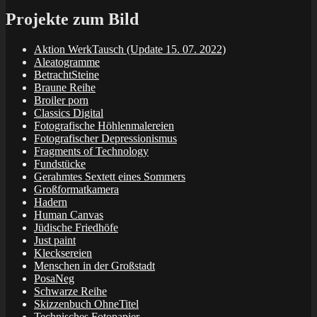
Projekte zum Bild
Aktion WerkTausch (Update 15. 07. 2022)
Aleatogramme
BetrachtSteine
Braune Reihe
Broiler porn
Classics Digital
Fotografische Höhlenmalereien
Fotografischer Depressionismus
Fragments of Technology
Fundstücke
Gerahmtes Sextett eines Sommers
Großformatkamera
Hadern
Human Canvas
Jüdische Friedhöfe
Just paint
Klecksereien
Menschen in der Großstadt
PosaNeg
Schwarze Reihe
Skizzenbuch OhneTitel
Technisches Fotopapier