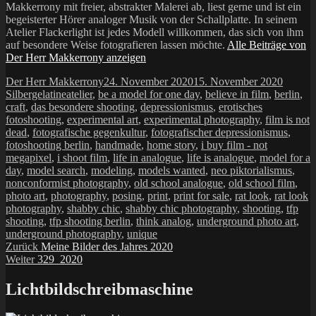
Makkerrony mit freier, abstrakter Malerei ab, liest gerne und ist ein
begeisterter Hörer analoger Musik von der Schallplatte. In seinem
Atelier Flackerlight ist jedes Modell willkommen, das sich von ihm
auf besondere Weise fotografieren lassen möchte.
Alle Beiträge von
Der Herr Makkerrony anzeigen
Autor
Veröffentlicht
Katego
Der Herr Makkerrony
24. November 2020
15. November 2020
Schlagwörter
am
Silbergelatine
atelier
,
be a model for one day
,
believe in film
,
berlin
,
craft
,
das besondere shooting
,
depressionismus
,
erotisches
fotoshooting
,
experimental art
,
experimental photography
,
film is not
dead
,
fotografische gegenkultur
,
fotografischer depressionismus
,
fotoshooting berlin
,
handmade
,
home story
,
i buy film - not
megapixel
,
i shoot film
,
life in analogue
,
life is analogue
,
model for a
day
,
model search
,
modeling
,
models wanted
,
neo piktorialismus
,
nonconformist photography
,
old school analogue
,
old school film
,
photo art
,
photography
,
posing
,
print
,
print for sale
,
rat look
,
rat look
photography
,
shabby chic
,
shabby chic photography
,
shooting
,
tfp
shooting
,
tfp shooting berlin
,
think analog
,
underground photo art
,
underground photography
,
unique
Beitragsnavigation
Vorheriger
Zurück
Meine Bilder des Jahres 2020
Nächster
Beitrag:
Weiter
329_2020
Beitrag:
Lichtbildschreibmaschine