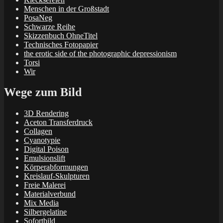
Menschen in der Großstadt
PosaNeg
Schwarze Reihe
Skizzenbuch OhneTitel
Technisches Fotopapier
the erotic side of the photographic depressionism
Torsi
Wir
Wege zum Bild
3D Rendering
Aceton Transferdruck
Collagen
Cyanotypie
Digital Poison
Emulsionslift
Körperabformungen
Kreislauf-Skulpturen
Freie Malerei
Materialverbund
Mix Media
Silbergelatine
Sofortbild