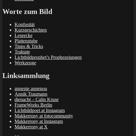
Worte zum Bild
Konfusität
Kurzgeschichten
Leseecke
Plattenstube
Tipps & Tricks
Traktate
Lichtbildprophet’s Prophezeiungen
Werkzeuge
Linksammlung
annenie annenou
Annik Traumann
dienacht – Calin Kruse
FrameWorks Berlin
Lichtbildpoet at Instagram
Makkerrony at fotocommunity
Makkerrony at Instagram
Makkerrony at X