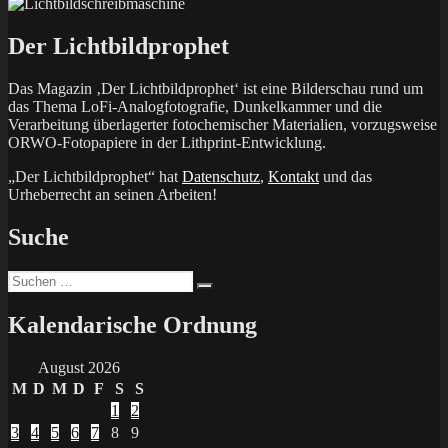
Der Lichtbildprophet
Das Magazin ‚Der Lichtbildprophet‘ ist eine Bilderschau rund um
das Thema LoFi-Analogfotografie, Dunkelkammer und die
Verarbeitung überlagerter fotochemischer Materialien, vorzugsweise
ORWO-Fotopapiere in der Lithprint-Entwicklung.
„Der Lichtbildprophet“ hat
Datenschutz
,
Kontakt
und das
Urheberrecht an seinen Arbeiten!
Suche
Suchen
Suchen
nach:
Kalendarische Ordnung
August 2026
M
D
M
D
F
S
S
1
2
3
4
5
6
7
8
9