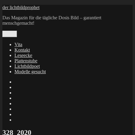
Zum
der lichtbildprophet
Inhalt
Das Magazin für die tägliche Dosis Bild – garantiert
springen
menschgemacht!
Menü
Vita
Kontakt
Leseecke
Plattenstube
Lichtbildpoet
Modelle gesucht
annenie
annenou
Annik
Traumann
dienacht
–
FrameWorks
Calin
Berlin
Lichtbildpoet
Kruse
at
Makkerrony
Instagram
at
Makkerrony
fotocommunity
at
Makkerrony
Instagram
at
X
328_2020