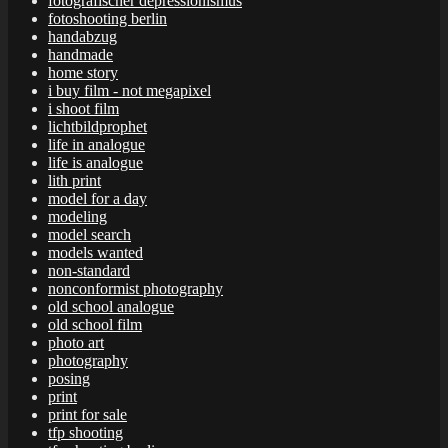
fotografischer depressionismus
fotoshooting berlin
handabzug
handmade
home story
i buy film - not megapixel
i shoot film
lichtbildprophet
life in analogue
life is analogue
lith print
model for a day
modeling
model search
models wanted
non-standard
nonconformist photography
old school analogue
old school film
photo art
photography
posing
print
print for sale
tfp shooting