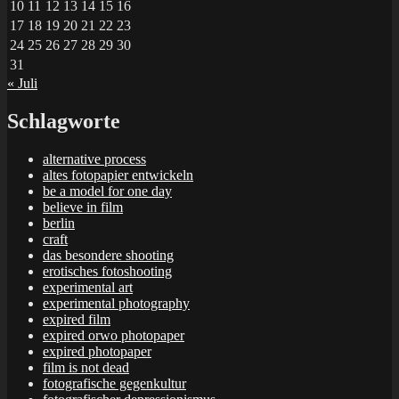
10
11
12
13
14
15
16
17
18
19
20
21
22
23
24
25
26
27
28
29
30
31
« Juli
Schlagworte
alternative process
altes fotopapier entwickeln
be a model for one day
believe in film
berlin
craft
das besondere shooting
erotisches fotoshooting
experimental art
experimental photography
expired film
expired orwo photopaper
expired photopaper
film is not dead
fotografische gegenkultur