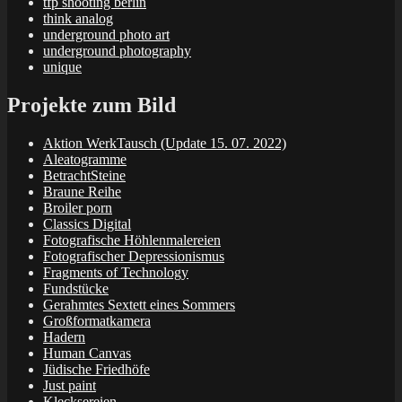
tfp shooting berlin
think analog
underground photo art
underground photography
unique
Projekte zum Bild
Aktion WerkTausch (Update 15. 07. 2022)
Aleatogramme
BetrachtSteine
Braune Reihe
Broiler porn
Classics Digital
Fotografische Höhlenmalereien
Fotografischer Depressionismus
Fragments of Technology
Fundstücke
Gerahmtes Sextett eines Sommers
Großformatkamera
Hadern
Human Canvas
Jüdische Friedhöfe
Just paint
Klecksereien