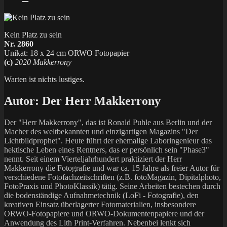
Kein Platz zu sein
Nr. 2860
Unikat: 18 x 24 cm ORWO Fotopapier
(c)
2020 Makkerrony
Warten ist nichts lustiges.
Autor:
Der Herr Makkerrony
Der "Herr Makkerrony", das ist Ronald Puhle aus Berlin und der
Macher des weltbekannten und einzigartigen Magazins "Der
Lichtbildprophet". Heute führt der ehemalige Laboringenieur das
hektische Leben eines Rentners, das er persönlich sein "Phase3"
nennt. Seit einem Vierteljahrhundert praktiziert der Herr
Makkerrony die Fotografie und war ca. 15 Jahre als freier Autor für
verschiedene Fotofachzeitschriften (z.B. fotoMagazin, Dipitalphoto,
FotoPraxis und PhotoKlassik) tätig. Seine Arbeiten bestechen durch
die bodenständige Aufnahmetechnik (LoFi - Fotografie), den
kreativen Einsatz überlagerter Fotomaterialien, insbesondere
ORWO-Fotopapiere und ORWO-Dokumentenpapiere und der
Anwendung des Lith Print-Verfahren. Nebenbei lenkt sich