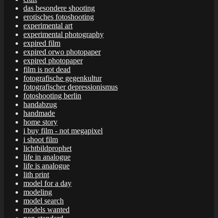
das besondere shooting
erotisches fotoshooting
experimental art
experimental photography
expired film
expired orwo photopaper
expired photopaper
film is not dead
fotografische gegenkultur
fotografischer depressionismus
fotoshooting berlin
handabzug
handmade
home story
i buy film - not megapixel
i shoot film
lichtbildprophet
life in analogue
life is analogue
lith print
model for a day
modeling
model search
models wanted