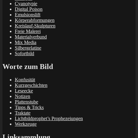
Cyanotypie
Digital Poison
Emulsionslift
Körperabformungen
Kreislauf-Skulpturen
Freie Malerei
Materialverbund
Mix Media
Silbergelatine
Sofortbild
Worte zum Bild
Konfusität
Kurzgeschichten
Leseecke
Notizen
Plattenstube
Tipps & Tricks
Traktate
Lichtbildprophet’s Prophezeiungen
Werkzeuge
Linksammlung