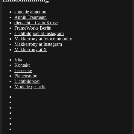
annenie annenou
Annik Traumann
dienacht – Calin Kruse
FrameWorks Berlin
Lichtbildpoet at Instagram
Makkerrony at fotocommunity
Makkerrony at Instagram
Makkerrony at X
Vita
Kontakt
Leseecke
Plattenstube
Lichtbildpoet
Modelle gesucht
annenie
annenou
Annik
Traumann
dienacht
–
FrameWorks
Calin
Berlin
Lichtbildpoet
Kruse
at
Makkerrony
Instagram
at
Makkerrony