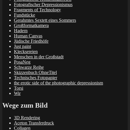
Fotografischer Depressionismus
Fragments of Technology
Fundstücke
Gerahmtes Sextett eines Sommers
Großformatkamera
Hadern
Human Canvas
Jüdische Friedhöfe
Just paint
Klecksereien
Menschen in der Großstadt
PosaNeg
Schwarze Reihe
Skizzenbuch OhneTitel
Technisches Fotopapier
the erotic side of the photographic depressionism
Torsi
Wir
Wege zum Bild
3D Rendering
Aceton Transferdruck
Collagen