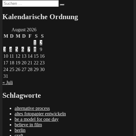
Suchen
Suchen
nach:
Kalendarische Ordnung
August 2026
M
D
M
D
F
S
S
1
2
3
4
5
6
7
8
9
10
11
12
13
14
15
16
17
18
19
20
21
22
23
24
25
26
27
28
29
30
31
« Juli
Schlagworte
alternative process
altes fotopapier entwickeln
be a model for one day
believe in film
berlin
craft