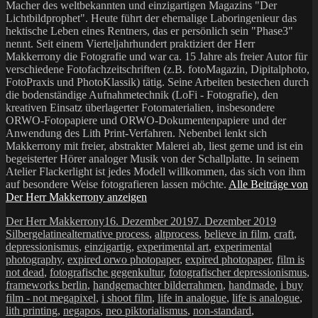
Macher des weltbekannten und einzigartigen Magazins "Der
Lichtbildprophet". Heute führt der ehemalige Laboringenieur das
hektische Leben eines Rentners, das er persönlich sein "Phase3"
nennt. Seit einem Vierteljahrhundert praktiziert der Herr
Makkerrony die Fotografie und war ca. 15 Jahre als freier Autor für
verschiedene Fotofachzeitschriften (z.B. fotoMagazin, Dipitalphoto,
FotoPraxis und PhotoKlassik) tätig. Seine Arbeiten bestechen durch
die bodenständige Aufnahmetechnik (LoFi - Fotografie), den
kreativen Einsatz überlagerter Fotomaterialien, insbesondere
ORWO-Fotopapiere und ORWO-Dokumentenpapiere und der
Anwendung des Lith Print-Verfahren. Nebenbei lenkt sich
Makkerrony mit freier, abstrakter Malerei ab, liest gerne und ist ein
begeisterter Hörer analoger Musik von der Schallplatte. In seinem
Atelier Flackerlight ist jedes Modell willkommen, das sich von ihm
auf besondere Weise fotografieren lassen möchte.
Alle Beiträge von
Der Herr Makkerrony anzeigen
Autor
Veröffentlicht
Kategori
Der Herr Makkerrony
16. Dezember 2019
7. Dezember 2019
Schlagwörter
am
Silbergelatine
alternative process
,
altprocess
,
believe in film
,
craft
,
depressionismus
,
einzigartig
,
experimental art
,
experimental
photography
,
expired orwo photopaper
,
expired photopaper
,
film is
not dead
,
fotografische gegenkultur
,
fotografischer depressionismus
,
frameworks berlin
,
handgemachter bilderrahmen
,
handmade
,
i buy
film - not megapixel
,
i shoot film
,
life in analogue
,
life is analogue
,
lith printing
,
negapos
,
neo piktorialismus
,
non-standard
,