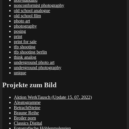
non-standard
nonconformist photography
old school analogue
old school film
photo art
photography
posing
print
print for sale
tfp shooting
tfp shooting berlin
think analog
underground photo art
underground photography
unique
Projekte zum Bild
Aktion WerkTausch (Update 15. 07. 2022)
Aleatogramme
BetrachtSteine
Braune Reihe
Broiler porn
Classics Digital
Fotografische Höhlenmalereien