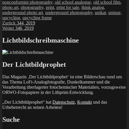
nonconformist photography
,
old school analogue
,
old school film
,
photo art
,
photography
,
print
,
print for sale
,
think analog
,
underground photo art
,
underground photography
,
unikat
,
unique
,
upcycling
,
upcycling frame
Beitragsnavigation
Vorheriger
Zurück
344_2019
Nächster
Beitrag:
Weiter
346_2019
Beitrag:
Lichtbildschreibmaschine
Der Lichtbildprophet
Das Magazin ‚Der Lichtbildprophet‘ ist eine Bilderschau rund um
das Thema LoFi-Analogfotografie, Dunkelkammer und die
Verarbeitung überlagerter fotochemischer Materialien, vorzugsweise
ORWO-Fotopapiere in der Lithprint-Entwicklung.
„Der Lichtbildprophet“ hat
Datenschutz
,
Kontakt
und das
Urheberrecht an seinen Arbeiten!
Suche