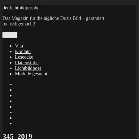
Zum
der lichtbildprophet
Inhalt
Das Magazin für die tägliche Dosis Bild – garantiert
springen
menschgemacht!
Menü
Vita
Kontakt
Leseecke
Plattenstube
Lichtbildpoet
Modelle gesucht
annenie
annenou
Annik
Traumann
dienacht
–
FrameWorks
Calin
Berlin
Lichtbildpoet
Kruse
at
Makkerrony
Instagram
at
Makkerrony
fotocommunity
at
Makkerrony
Instagram
at
X
345_2019