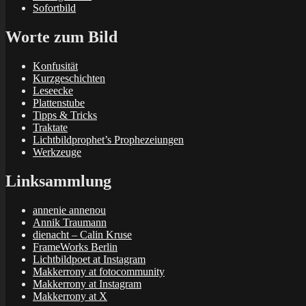
Sofortbild
Worte zum Bild
Konfusität
Kurzgeschichten
Leseecke
Plattenstube
Tipps & Tricks
Traktate
Lichtbildprophet’s Prophezeiungen
Werkzeuge
Linksammlung
annenie annenou
Annik Traumann
dienacht – Calin Kruse
FrameWorks Berlin
Lichtbildpoet at Instagram
Makkerrony at fotocommunity
Makkerrony at Instagram
Makkerrony at X