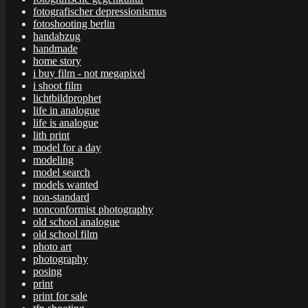
fotografischer depressionismus
fotoshooting berlin
handabzug
handmade
home story
i buy film - not megapixel
i shoot film
lichtbildprophet
life in analogue
life is analogue
lith print
model for a day
modeling
model search
models wanted
non-standard
nonconformist photography
old school analogue
old school film
photo art
photography
posing
print
print for sale