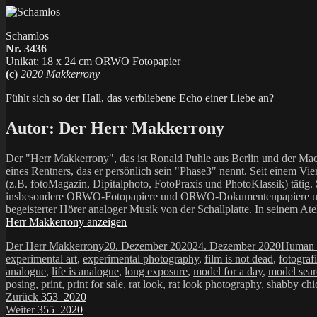
Schamlos
Nr. 3436
Unikat: 18 x 24 cm ORWO Fotopapier
(c)
2020 Makkerrony
Fühlt sich so der Hall, das verbliebene Echo einer Liebe an?
Autor:
Der Herr Makkerrony
Der "Herr Makkerrony", das ist Ronald Puhle aus Berlin und der Mac
eines Rentners, das er persönlich sein "Phase3" nennt. Seit einem Vier
(z.B. fotoMagazin, Dipitalphoto, FotoPraxis und PhotoKlassik) tätig.
insbesondere ORWO-Fotopapiere und ORWO-Dokumentenpapiere und der 
begeisterter Hörer analoger Musik von der Schallplatte. In seinem At
Herr Makkerrony anzeigen
Autor
Veröffentlicht
Kategor
Der Herr Makkerrony
20. Dezember 2020
24. Dezember 2020
Human 
am
experimental art
,
experimental photography
,
film is not dead
,
fotograf
analogue
,
life is analogue
,
long exposure
,
model for a day
,
model sea
posing
,
print
,
print for sale
,
rat look
,
rat look photography
,
shabby chi
Beitragsnavigation
Vorheriger
Zurück
353_2020
Nächster
Beitrag:
Weiter
355_2020