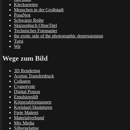
Klecksereien
Menschen in der Großstadt
PosaNeg
Schwarze Reihe
Skizzenbuch OhneTitel
Technisches Fotopapier
the erotic side of the photographic depressionism
Torsi
Wir
Wege zum Bild
3D Rendering
Aceton Transferdruck
Collagen
Cyanotypie
Digital Poison
Emulsionslift
Körperabformungen
Kreislauf-Skulpturen
Freie Malerei
Materialverbund
Mix Media
Silbergelatine