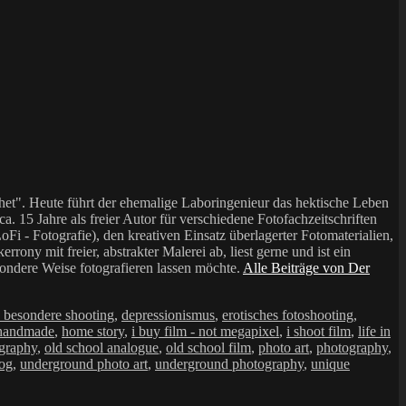
et". Heute führt der ehemalige Laboringenieur das hektische Leben
a. 15 Jahre als freier Autor für verschiedene Fotofachzeitschriften
i - Fotografie), den kreativen Einsatz überlagerter Fotomaterialien,
mit freier, abstrakter Malerei ab, liest gerne und ist ein
sondere Weise fotografieren lassen möchte.
Alle Beiträge von Der
 besondere shooting
,
depressionismus
,
erotisches fotoshooting
,
handmade
,
home story
,
i buy film - not megapixel
,
i shoot film
,
life in
graphy
,
old school analogue
,
old school film
,
photo art
,
photography
,
log
,
underground photo art
,
underground photography
,
unique