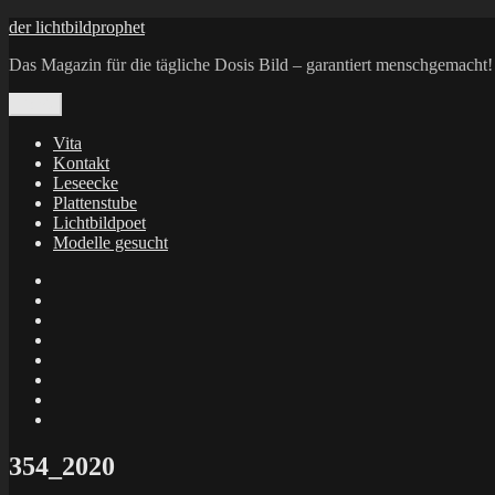
Zum
der lichtbildprophet
Inhalt
Das Magazin für die tägliche Dosis Bild – garantiert menschgemacht!
springen
Menü
Vita
Kontakt
Leseecke
Plattenstube
Lichtbildpoet
Modelle gesucht
annenie
annenou
Annik
Traumann
dienacht
–
FrameWorks
Calin
Berlin
Lichtbildpoet
Kruse
at
Makkerrony
Instagram
at
Makkerrony
fotocommunity
at
Makkerrony
Instagram
at
X
354_2020