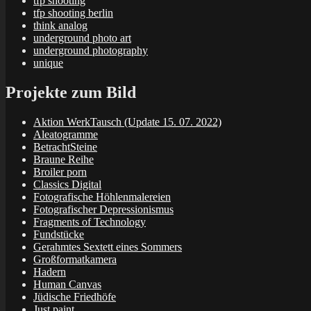
tfp shooting
tfp shooting berlin
think analog
underground photo art
underground photography
unique
Projekte zum Bild
Aktion WerkTausch (Update 15. 07. 2022)
Aleatogramme
BetrachtSteine
Braune Reihe
Broiler porn
Classics Digital
Fotografische Höhlenmalereien
Fotografischer Depressionismus
Fragments of Technology
Fundstücke
Gerahmtes Sextett eines Sommers
Großformatkamera
Hadern
Human Canvas
Jüdische Friedhöfe
Just paint