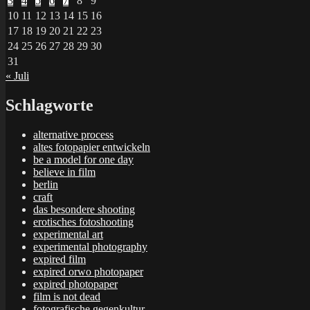
3
4
5
6
7
8
9
10
11
12
13
14
15
16
17
18
19
20
21
22
23
24
25
26
27
28
29
30
31
« Juli
Schlagworte
alternative process
altes fotopapier entwickeln
be a model for one day
believe in film
berlin
craft
das besondere shooting
erotisches fotoshooting
experimental art
experimental photography
expired film
expired orwo photopaper
expired photopaper
film is not dead
fotografische gegenkultur