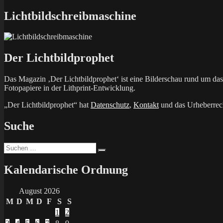
Beitrag:
Lichtbildschreibmaschine
Der Lichtbildprophet
Das Magazin ‚Der Lichtbildprophet‘ ist eine Bilderschau rund um d
Fotopapiere in der Lithprint-Entwicklung.
„Der Lichtbildprophet“ hat
Datenschutz
,
Kontakt
und das Urheberrech
Suche
Suchen
Suchen
nach:
Kalendarische Ordnung
August 2026
M
D
M
D
F
S
S
1
2