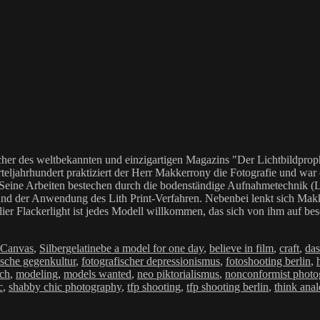
her des weltbekannten und einzigartigen Magazins "Der Lichtbildproph
teljahrhundert praktiziert der Herr Makkerrony die Fotografie und war c
 Seine Arbeiten bestechen durch die bodenständige Aufnahmetechnik (LoF
Anwendung des Lith Print-Verfahren. Nebenbei lenkt sich Makkerrony 
elier Flackerlight ist jedes Modell willkommen, das sich von ihm auf be
ien
Schlagwörter
Canvas
,
Silbergelatine
be a model for one day
,
believe in film
,
craft
,
das
ische gegenkultur
,
fotografischer depressionismus
,
fotoshooting berlin
,
rch
,
modeling
,
models wanted
,
neo piktorialismus
,
nonconformist photo
c
,
shabby chic photography
,
tfp shooting
,
tfp shooting berlin
,
think ana