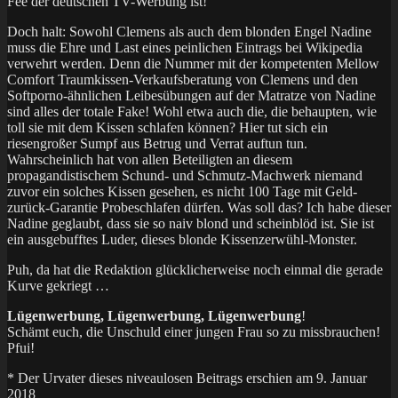
Fee der deutschen TV-Werbung ist!
Doch halt: Sowohl Clemens als auch dem blonden Engel Nadine
muss die Ehre und Last eines peinlichen Eintrags bei Wikipedia
verwehrt werden. Denn die Nummer mit der kompetenten Mellow
Comfort Traumkissen-Verkaufsberatung von Clemens und den
Softporno-ähnlichen Leibesübungen auf der Matratze von Nadine
sind alles der totale Fake! Wohl etwa auch die, die behaupten, wie
toll sie mit dem Kissen schlafen können? Hier tut sich ein
riesengroßer Sumpf aus Betrug und Verrat auftun tun.
Wahrscheinlich hat von allen Beteiligten an diesem
propagandistischem Schund- und Schmutz-Machwerk niemand
zuvor ein solches Kissen gesehen, es nicht 100 Tage mit Geld-
zurück-Garantie Probeschlafen dürfen. Was soll das? Ich habe dieser
Nadine geglaubt, dass sie so naiv blond und scheinblöd ist. Sie ist
ein ausgebufftes Luder, dieses blonde Kissenzerwühl-Monster.
Puh, da hat die Redaktion glücklicherweise noch einmal die gerade
Kurve gekriegt …
Lügenwerbung, Lügenwerbung, Lügenwerbung
!
Schämt euch, die Unschuld einer jungen Frau so zu missbrauchen!
Pfui!
* Der Urvater dieses niveaulosen Beitrags erschien am 9. Januar
2018