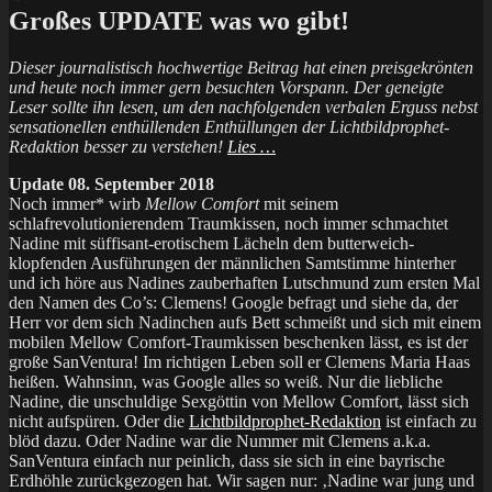
Großes UPDATE was wo gibt!
Dieser journalistisch hochwertige Beitrag hat einen preisgekrönten
und heute noch immer gern besuchten Vorspann. Der geneigte
Leser sollte ihn lesen, um den nachfolgenden verbalen Erguss nebst
sensationellen enthüllenden Enthüllungen der Lichtbildprophet-
Redaktion besser zu verstehen!
Lies …
Update 08. September 2018
Noch immer* wirb
Mellow Comfort
mit seinem
schlafrevolutionierendem Traumkissen, noch immer schmachtet
Nadine mit süffisant-erotischem Lächeln dem butterweich-
klopfenden Ausführungen der männlichen Samtstimme hinterher
und ich höre aus Nadines zauberhaften Lutschmund zum ersten Mal
den Namen des Co’s: Clemens! Google befragt und siehe da, der
Herr vor dem sich Nadinchen aufs Bett schmeißt und sich mit einem
mobilen Mellow Comfort-Traumkissen beschenken lässt, es ist der
große SanVentura! Im richtigen Leben soll er Clemens Maria Haas
heißen. Wahnsinn, was Google alles so weiß. Nur die liebliche
Nadine, die unschuldige Sexgöttin von Mellow Comfort, lässt sich
nicht aufspüren. Oder die
Lichtbildprophet-Redaktion
ist einfach zu
blöd dazu. Oder Nadine war die Nummer mit Clemens a.k.a.
SanVentura einfach nur peinlich, dass sie sich in eine bayrische
Erdhöhle zurückgezogen hat. Wir sagen nur: ‚Nadine war jung und