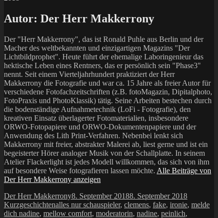
Autor:
Der Herr Makkerrony
Der "Herr Makkerrony", das ist Ronald Puhle aus Berlin und der
Macher des weltbekannten und einzigartigen Magazins "Der
Lichtbildprophet". Heute führt der ehemalige Laboringenieur das
hektische Leben eines Rentners, das er persönlich sein "Phase3"
nennt. Seit einem Vierteljahrhundert praktiziert der Herr
Makkerrony die Fotografie und war ca. 15 Jahre als freier Autor für
verschiedene Fotofachzeitschriften (z.B. fotoMagazin, Dipitalphoto,
FotoPraxis und PhotoKlassik) tätig. Seine Arbeiten bestechen durch
die bodenständige Aufnahmetechnik (LoFi - Fotografie), den
kreativen Einsatz überlagerter Fotomaterialien, insbesondere
ORWO-Fotopapiere und ORWO-Dokumentenpapiere und der
Anwendung des Lith Print-Verfahren. Nebenbei lenkt sich
Makkerrony mit freier, abstrakter Malerei ab, liest gerne und ist ein
begeisterter Hörer analoger Musik von der Schallplatte. In seinem
Atelier Flackerlight ist jedes Modell willkommen, das sich von ihm
auf besondere Weise fotografieren lassen möchte.
Alle Beiträge von
Der Herr Makkerrony anzeigen
Autor
Veröffentlicht
Kategorie
Der Herr Makkerrony
8. September 2018
8. September 2018
Schlagwörter
am
Kurzgeschichten
alles nur schauspieler
,
clemens
,
fake
,
ironie
,
melde
dich nadine
,
mellow comfort
,
moderatorin
,
nadine
,
peinlich
,