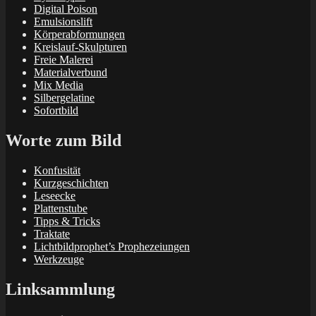
Digital Poison
Emulsionslift
Körperabformungen
Kreislauf-Skulpturen
Freie Malerei
Materialverbund
Mix Media
Silbergelatine
Sofortbild
Worte zum Bild
Konfusität
Kurzgeschichten
Leseecke
Plattenstube
Tipps & Tricks
Traktate
Lichtbildprophet’s Prophezeiungen
Werkzeuge
Linksammlung