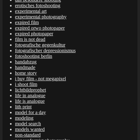
erotisches fotoshooting
experimental art
experimental photography
expired film
expired orwo photopaper
expired photopaper
film is not dead
fotografische gegenkultur
fotografischer depressionismus
fotoshooting berlin
handabzug
handmade
home story
i buy film - not megapixel
i shoot film
lichtbildprophet
life in analogue
life is analogue
lith print
model for a day
modeling
model search
models wanted
non-standard