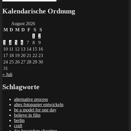
Suchen
nach:
Kalendarische Ordnung
August 2026
M
D
M
D
F
S
S
1
2
3
4
5
6
7
8
9
10
11
12
13
14
15
16
17
18
19
20
21
22
23
24
25
26
27
28
29
30
31
« Juli
Schlagworte
alternative process
altes fotopapier entwickeln
be a model for one day
believe in film
berlin
craft
das besondere shooting