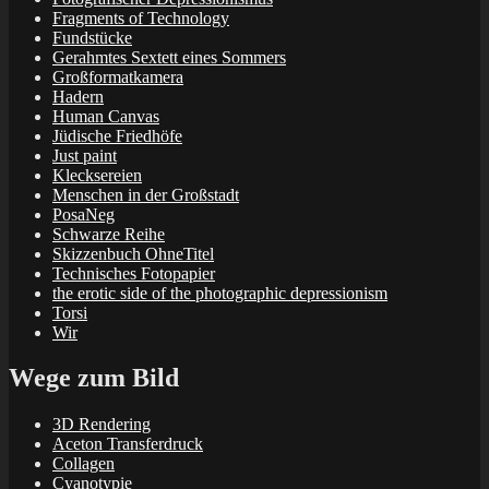
Fragments of Technology
Fundstücke
Gerahmtes Sextett eines Sommers
Großformatkamera
Hadern
Human Canvas
Jüdische Friedhöfe
Just paint
Klecksereien
Menschen in der Großstadt
PosaNeg
Schwarze Reihe
Skizzenbuch OhneTitel
Technisches Fotopapier
the erotic side of the photographic depressionism
Torsi
Wir
Wege zum Bild
3D Rendering
Aceton Transferdruck
Collagen
Cyanotypie