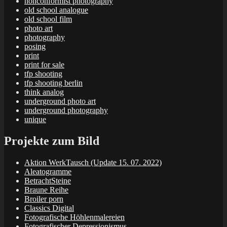
nonconformist photography
old school analogue
old school film
photo art
photography
posing
print
print for sale
tfp shooting
tfp shooting berlin
think analog
underground photo art
underground photography
unique
Projekte zum Bild
Aktion WerkTausch (Update 15. 07. 2022)
Aleatogramme
BetrachtSteine
Braune Reihe
Broiler porn
Classics Digital
Fotografische Höhlenmalereien
Fotografischer Depressionismus