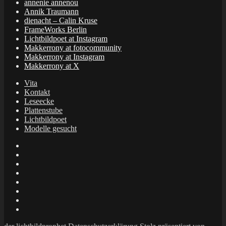
annenie annenou
Annik Traumann
dienacht – Calin Kruse
FrameWorks Berlin
Lichtbildpoet at Instagram
Makkerrony at fotocommunity
Makkerrony at Instagram
Makkerrony at X
Vita
Kontakt
Leseecke
Plattenstube
Lichtbildpoet
Modelle gesucht
annenie
annenou
Annik
Traumann
dienacht
–
FrameWorks
Calin
Berlin
Lichtbildpoet
Kruse
at
Makkerrony
Instagram
at
Makkerrony
fotocommunity
at
Makkerrony
Instagram
at