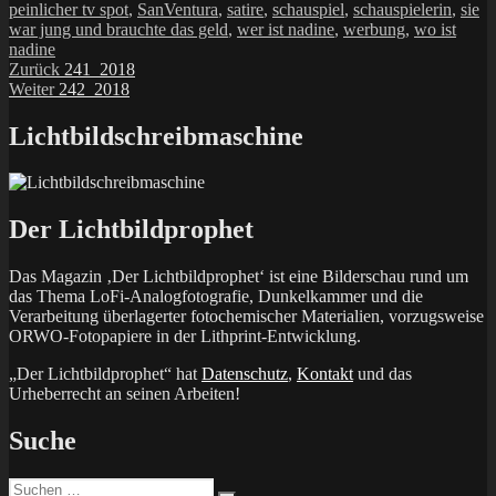
peinlicher tv spot
,
SanVentura
,
satire
,
schauspiel
,
schauspielerin
,
sie
war jung und brauchte das geld
,
wer ist nadine
,
werbung
,
wo ist
nadine
Beitragsnavigation
Vorheriger
Zurück
241_2018
Nächster
Beitrag:
Weiter
242_2018
Beitrag:
Lichtbildschreibmaschine
Der Lichtbildprophet
Das Magazin ‚Der Lichtbildprophet‘ ist eine Bilderschau rund um
das Thema LoFi-Analogfotografie, Dunkelkammer und die
Verarbeitung überlagerter fotochemischer Materialien, vorzugsweise
ORWO-Fotopapiere in der Lithprint-Entwicklung.
„Der Lichtbildprophet“ hat
Datenschutz
,
Kontakt
und das
Urheberrecht an seinen Arbeiten!
Suche
Suchen