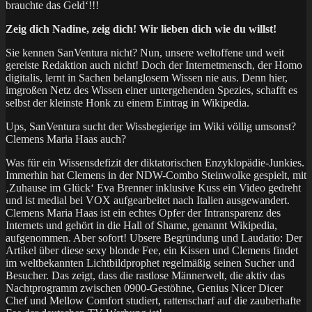
brauchte das Geld‘!!!
Zeig dich Nadine, zeig dich! Wir lieben dich wie du willst!
Sie kennen SanVentura nicht? Nun, unsere weltoffene und weit
gereiste Redaktion auch nicht! Doch der Internetmensch, der Homo
digitalis, lernt in Sachen belanglosem Wissen nie aus. Denn hier,
imgroßen Netz des Wissen einer untergehenden Spezies, schafft es
selbst der kleinste Honk zu einem Eintrag in Wikipedia.
Ups, SanVentura sucht der Wissbegierige im Wiki völlig umsonst?
Clemens Maria Haas auch?
Was für ein Wissensdefizit der diktatorischen Enzyklopädie-Junkies.
Immerhin hat Clemens in der NDW-Combo Steinwolke gespielt, mit
‚Zuhause im Glück‘ Eva Brenner inklusive Kuss ein Video gedreht
und ist medial bei VOX aufgearbeitet nach Italien ausgewandert.
Clemens Maria Haas ist ein echtes Opfer der Intransparenz des
Internets und gehört in die Hall of Shame, genannt Wikipedia,
aufgenommen. Aber sofort! Ubsere Begründung und Laudatio: Der
Artikel über diese sexy blonde Fee, ein Kissen und Clemens findet
im weltbekannten Lichtbildprophet regelmäßig seinen Sucher und
Besucher. Das zeigt, dass die rastlose Männerwelt, die aktiv das
Nachtprogramm zwischen 0900-Gestöhne, Genius Nicer Dicer
Chef und Mellow Comfort studiert, rattenscharf auf die zauberhafte