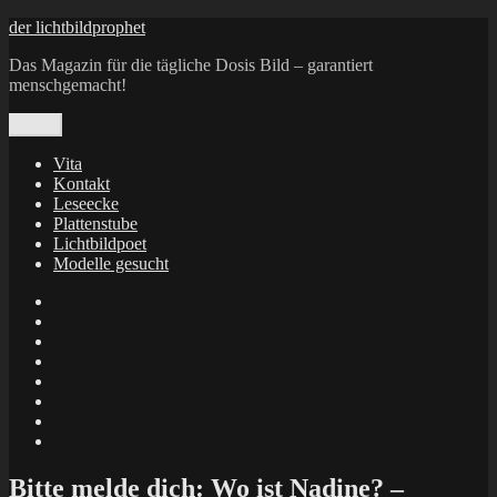
Zum
der lichtbildprophet
Inhalt
Das Magazin für die tägliche Dosis Bild – garantiert
springen
menschgemacht!
Menü
Vita
Kontakt
Leseecke
Plattenstube
Lichtbildpoet
Modelle gesucht
annenie
annenou
Annik
Traumann
dienacht
–
FrameWorks
Calin
Berlin
Lichtbildpoet
Kruse
at
Makkerrony
Instagram
at
Makkerrony
fotocommunity
at
Makkerrony
Instagram
at
X
Bitte melde dich: Wo ist Nadine? –