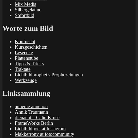
Mix Media
Silbergelatine
Sofortbild
Worte zum Bild
Konfusität
Kurzgeschichten
Leseecke
Plattenstube
Tipps & Tricks
Traktate
Lichtbildprophet’s Prophezeiungen
Werkzeuge
Linksammlung
annenie annenou
Annik Traumann
dienacht – Calin Kruse
FrameWorks Berlin
Lichtbildpoet at Instagram
Makkerrony at fotocommunity