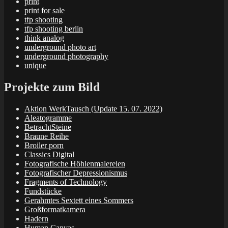
print
print for sale
tfp shooting
tfp shooting berlin
think analog
underground photo art
underground photography
unique
Projekte zum Bild
Aktion WerkTausch (Update 15. 07. 2022)
Aleatogramme
BetrachtSteine
Braune Reihe
Broiler porn
Classics Digital
Fotografische Höhlenmalereien
Fotografischer Depressionismus
Fragments of Technology
Fundstücke
Gerahmtes Sextett eines Sommers
Großformatkamera
Hadern
Human Canvas