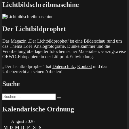
Lichtbildschreibmaschine
Der Lichtbildprophet
Das Magazin ‚Der Lichtbildprophet‘ ist eine Bilderschau rund um
das Thema LoFi-Analogfotografie, Dunkelkammer und die
Verarbeitung überlagerter fotochemischer Materialien, vorzugsweise
ORWO-Fotopapiere in der Lithprint-Entwicklung.
„Der Lichtbildprophet“ hat
Datenschutz
,
Kontakt
und das
Urheberrecht an seinen Arbeiten!
Suche
Suchen
Suchen
nach:
Kalendarische Ordnung
August 2026
M
D
M
D
F
S
S