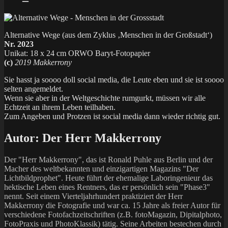
Alternative Wege (aus dem Zyklus ‚Menschen in der Großstadt‘)
Nr. 2023
Unikat: 18 x 24 cm ORWO Baryt-Fotopapier
(c)
2019 Makkerrony
Sie hasst ja soooo doll social media, die Leute eben und sie ist soooo
selten angemeldet.
Wenn sie aber in der Weltgeschichte rumgurkt, müssen wir alle
Echtzeit an ihrem Leben teilhaben.
Zum Angeben und Protzen ist social media dann wieder richtig gut.
Autor:
Der Herr Makkerrony
Der "Herr Makkerrony", das ist Ronald Puhle aus Berlin und der
Macher des weltbekannten und einzigartigen Magazins "Der
Lichtbildprophet". Heute führt der ehemalige Laboringenieur das
hektische Leben eines Rentners, das er persönlich sein "Phase3"
nennt. Seit einem Vierteljahrhundert praktiziert der Herr
Makkerrony die Fotografie und war ca. 15 Jahre als freier Autor für
verschiedene Fotofachzeitschriften (z.B. fotoMagazin, Dipitalphoto,
FotoPraxis und PhotoKlassik) tätig. Seine Arbeiten bestechen durch