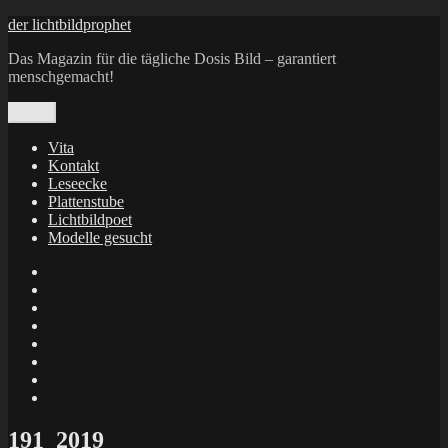
Zum
der lichtbildprophet
Inhalt
Das Magazin für die tägliche Dosis Bild – garantiert
springen
menschgemacht!
Menü
Vita
Kontakt
Leseecke
Plattenstube
Lichtbildpoet
Modelle gesucht
annenie
annenou
Annik
Traumann
dienacht
–
FrameWorks
Calin
Berlin
Lichtbildpoet
Kruse
at
Makkerrony
Instagram
at
Makkerrony
fotocommunity
at
Makkerrony
Instagram
at
X
191_2019