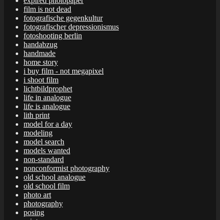
expired photopaper
film is not dead
fotografische gegenkultur
fotografischer depressionismus
fotoshooting berlin
handabzug
handmade
home story
i buy film - not megapixel
i shoot film
lichtbildprophet
life in analogue
life is analogue
lith print
model for a day
modeling
model search
models wanted
non-standard
nonconformist photography
old school analogue
old school film
photo art
photography
posing