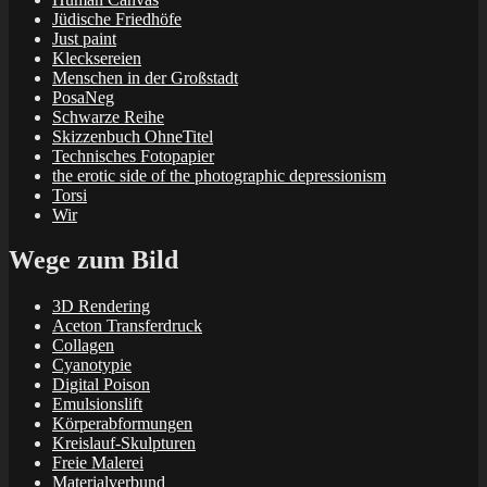
Jüdische Friedhöfe
Just paint
Klecksereien
Menschen in der Großstadt
PosaNeg
Schwarze Reihe
Skizzenbuch OhneTitel
Technisches Fotopapier
the erotic side of the photographic depressionism
Torsi
Wir
Wege zum Bild
3D Rendering
Aceton Transferdruck
Collagen
Cyanotypie
Digital Poison
Emulsionslift
Körperabformungen
Kreislauf-Skulpturen
Freie Malerei
Materialverbund