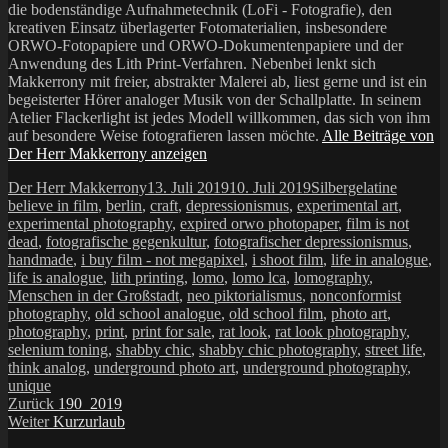
die bodenständige Aufnahmetechnik (LoFi - Fotografie), den
kreativen Einsatz überlagerter Fotomaterialien, insbesondere
ORWO-Fotopapiere und ORWO-Dokumentenpapiere und der
Anwendung des Lith Print-Verfahren. Nebenbei lenkt sich
Makkerrony mit freier, abstrakter Malerei ab, liest gerne und ist ein
begeisterter Hörer analoger Musik von der Schallplatte. In seinem
Atelier Flackerlight ist jedes Modell willkommen, das sich von ihm
auf besondere Weise fotografieren lassen möchte.
Alle Beiträge von
Der Herr Makkerrony anzeigen
Autor
Veröffentlicht
Kategorien
Schlagw
Der Herr Makkerrony
13. Juli 2019
10. Juli 2019
Silbergelatine
am
believe in film
,
berlin
,
craft
,
depressionismus
,
experimental art
,
experimental photography
,
expired orwo photopaper
,
film is not
dead
,
fotografische gegenkultur
,
fotografischer depressionismus
,
handmade
,
i buy film - not megapixel
,
i shoot film
,
life in analogue
,
life is analogue
,
lith printing
,
lomo
,
lomo lca
,
lomography
,
Menschen in der Großstadt
,
neo piktorialismus
,
nonconformist
photography
,
old school analogue
,
old school film
,
photo art
,
photography
,
print
,
print for sale
,
rat look
,
rat look photography
,
selenium toning
,
shabby chic
,
shabby chic photography
,
street life
,
think analog
,
underground photo art
,
underground photography
,
unique
Beitragsnavigation
Vorheriger
Zurück
190_2019
Nächster
Beitrag:
Weiter
Kurzurlaub
Beitrag: