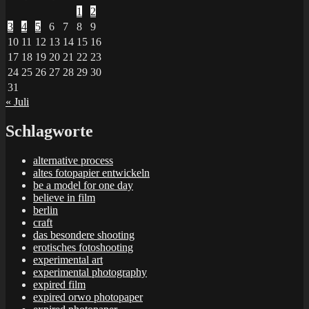
1
2
3
4
5
6
7
8
9
10
11
12
13
14
15
16
17
18
19
20
21
22
23
24
25
26
27
28
29
30
31
« Juli
Schlagworte
alternative process
altes fotopapier entwickeln
be a model for one day
believe in film
berlin
craft
das besondere shooting
erotisches fotoshooting
experimental art
experimental photography
expired film
expired orwo photopaper