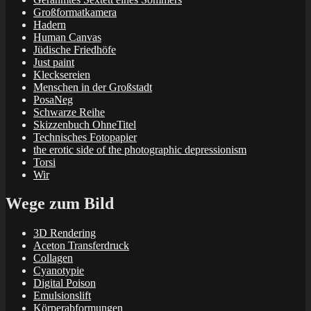
Großformatkamera
Hadern
Human Canvas
Jüdische Friedhöfe
Just paint
Klecksereien
Menschen in der Großstadt
PosaNeg
Schwarze Reihe
Skizzenbuch OhneTitel
Technisches Fotopapier
the erotic side of the photographic depressionism
Torsi
Wir
Wege zum Bild
3D Rendering
Aceton Transferdruck
Collagen
Cyanotypie
Digital Poison
Emulsionslift
Körperabformungen