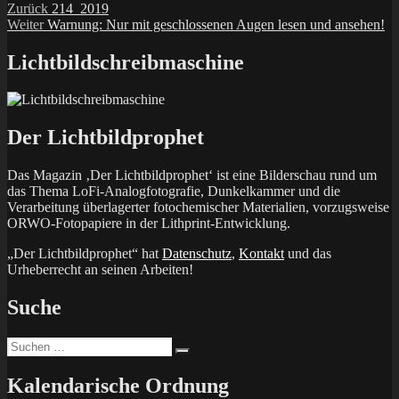
Beitragsnavigation
Vorheriger
Zurück
214_2019
Nächster
Beitrag:
Weiter
Warnung: Nur mit geschlossenen Augen lesen und ansehen!
Beitrag:
Lichtbildschreibmaschine
Der Lichtbildprophet
Das Magazin ‚Der Lichtbildprophet‘ ist eine Bilderschau rund um
das Thema LoFi-Analogfotografie, Dunkelkammer und die
Verarbeitung überlagerter fotochemischer Materialien, vorzugsweise
ORWO-Fotopapiere in der Lithprint-Entwicklung.
„Der Lichtbildprophet“ hat
Datenschutz
,
Kontakt
und das
Urheberrecht an seinen Arbeiten!
Suche
Suchen
Suchen
nach:
Kalendarische Ordnung