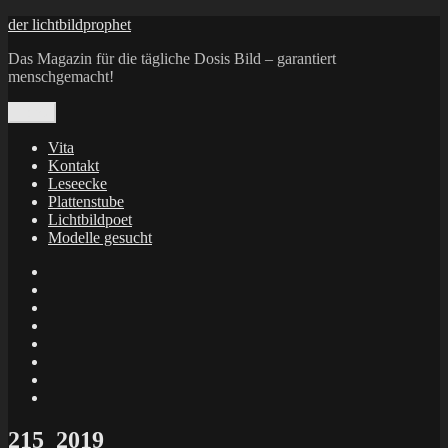
Zum
der lichtbildprophet
Inhalt
Das Magazin für die tägliche Dosis Bild – garantiert
springen
menschgemacht!
Menü
Vita
Kontakt
Leseecke
Plattenstube
Lichtbildpoet
Modelle gesucht
annenie
annenou
Annik
Traumann
dienacht
–
FrameWorks
Calin
Berlin
Lichtbildpoet
Kruse
at
Makkerrony
Instagram
at
Makkerrony
fotocommunity
at
Makkerrony
Instagram
at
X
215_2019