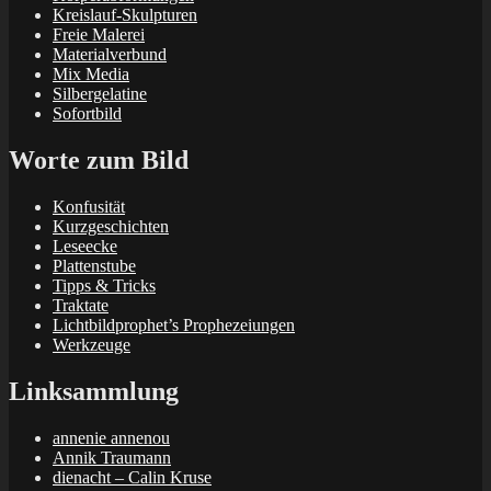
Kreislauf-Skulpturen
Freie Malerei
Materialverbund
Mix Media
Silbergelatine
Sofortbild
Worte zum Bild
Konfusität
Kurzgeschichten
Leseecke
Plattenstube
Tipps & Tricks
Traktate
Lichtbildprophet’s Prophezeiungen
Werkzeuge
Linksammlung
annenie annenou
Annik Traumann
dienacht – Calin Kruse