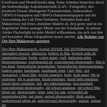
FotoPraxis und PhotoKlassik) tätig. Seine Arbeiten bestechen durch
die bodenständige Aufnahmetechnik (LoFi - Fotografie), den
kreativen Einsatz überlagerter Fotomaterialien, insbesondere
ORWO-Fotopapiere und ORWO-Dokumentenpapiere und der
Anwendung des Lith Print-Verfahren. Nebenbei lenkt sich
Makkerrony mit freier, abstrakter Malerei ab, liest gerne und ist ein
begeisterter Hörer analoger Musik von der Schallplatte. In seinem
Atelier Flackerlight ist jedes Modell willkommen, das sich von ihm
auf besondere Weise fotografieren lassen möchte.
Alle Beiträge von
Der Herr Makkerrony anzeigen
Autor
Veröffentlicht
Kategorien
Schla
Der Herr Makkerrony
6. August 2019
28. Juli 2019
Silbergelatine
am
alternative process
,
altprocess
,
believe in film
,
bergger pmk als
papierentwickler
,
berlin
,
cotton paper
,
craft
,
darkroom artist
,
depressionismus
,
experimental art
,
experimental photography
,
film is
not dead
,
fotografische gegenkultur
,
fotografischer depressionismus
,
hadern papier
,
handmade
,
handmade print
,
i buy film - not
megapixel
,
i shoot film
,
jewish cemetery
,
kraft
,
kraft paper
,
life in
analogue
,
life is analogue
,
liquid emulsion
,
liquid light emulsion
,
liquid photo emulsion
,
lofi
,
neo piktorialismus
,
non-standard
,
nonconformist photography
,
old school analogue
,
old school film
,
photo art
,
photography
,
print
,
print for sale
,
pyrogallol als
papierentwickler
,
rag paper
,
surreal photography
,
think analog
,
underground photo art
,
underground photography
,
unique
,
unique
art