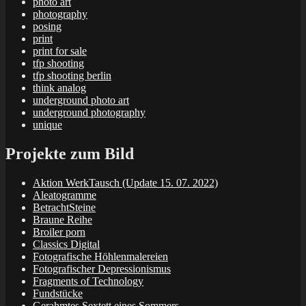
photo art
photography
posing
print
print for sale
tfp shooting
tfp shooting berlin
think analog
underground photo art
underground photography
unique
Projekte zum Bild
Aktion WerkTausch (Update 15. 07. 2022)
Aleatogramme
BetrachtSteine
Braune Reihe
Broiler porn
Classics Digital
Fotografische Höhlenmalereien
Fotografischer Depressionismus
Fragments of Technology
Fundstücke
Gerahmtes Sextett eines Sommers