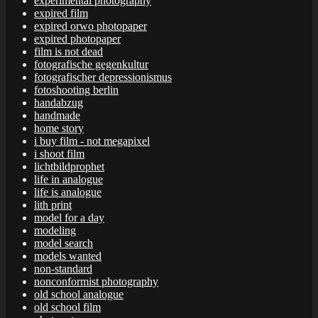
experimental photography
expired film
expired orwo photopaper
expired photopaper
film is not dead
fotografische gegenkultur
fotografischer depressionismus
fotoshooting berlin
handabzug
handmade
home story
i buy film - not megapixel
i shoot film
lichtbildprophet
life in analogue
life is analogue
lith print
model for a day
modeling
model search
models wanted
non-standard
nonconformist photography
old school analogue
old school film