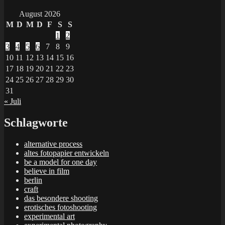
August 2026
M
D
M
D
F
S
S
1
2
3
4
5
6
7
8
9
10
11
12
13
14
15
16
17
18
19
20
21
22
23
24
25
26
27
28
29
30
31
« Juli
Schlagworte
alternative process
altes fotopapier entwickeln
be a model for one day
believe in film
berlin
craft
das besondere shooting
erotisches fotoshooting
experimental art