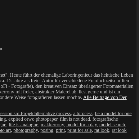
n.
et". Heute führt der ehemalige Laboringenieur das hektische Leben
a. 15 Jahre als freier Autor für verschiedene Fotofachzeitschriften
i - Fotografie), den kreativen Einsatz überlagerter Fotomaterialien,
mit freier, abstrakter Malerei ab, liest gerne und ist ein
sondere Weise fotografieren lassen möchte.
Alle Beiträge von Der
Schlagwörter
ressionism-Projekt
alternative process
,
altprocess
,
be a model for one
ting
,
expired orwo photopaper
,
film is not dead
,
fotografische
ogue
,
life is analogue
,
makkerrony
,
model for a day
,
model search
,
to art
,
photography
,
posing
,
print
,
print for sale
,
rat look
,
rat look