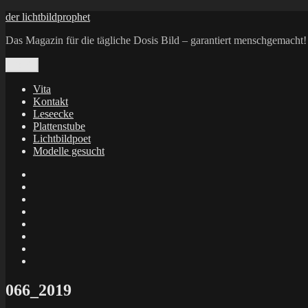
Zum
der lichtbildprophet
Inhalt
Das Magazin für die tägliche Dosis Bild – garantiert menschgemacht!
springen
Menü
Vita
Kontakt
Leseecke
Plattenstube
Lichtbildpoet
Modelle gesucht
annenie
annenou
Annik
Traumann
dienacht
–
FrameWorks
Calin
Berlin
Lichtbildpoet
Kruse
at
Makkerrony
Instagram
at
Makkerrony
fotocommunity
at
Makkerrony
Instagram
at
X
066_2019