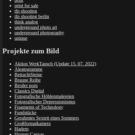
print
print for sale
tfp shooting
tfp shooting berlin
think analog
underground photo art
underground photography
unique
Projekte zum Bild
Aktion WerkTausch (Update 15. 07. 2022)
Aleatogramme
BetrachtSteine
Braune Reihe
Broiler porn
Classics Digital
Fotografische Höhlenmalereien
Fotografischer Depressionismus
Fragments of Technology
Fundstücke
Gerahmtes Sextett eines Sommers
Großformatkamera
Hadern
Human Canvas