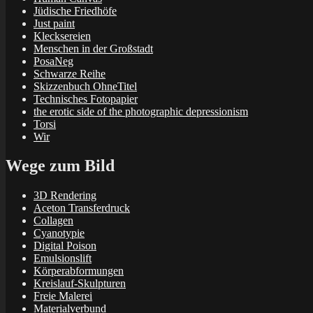
Jüdische Friedhöfe
Just paint
Klecksereien
Menschen in der Großstadt
PosaNeg
Schwarze Reihe
Skizzenbuch OhneTitel
Technisches Fotopapier
the erotic side of the photographic depressionism
Torsi
Wir
Wege zum Bild
3D Rendering
Aceton Transferdruck
Collagen
Cyanotypie
Digital Poison
Emulsionslift
Körperabformungen
Kreislauf-Skulpturen
Freie Malerei
Materialverbund