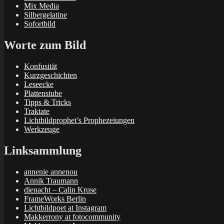
Mix Media
Silbergelatine
Sofortbild
Worte zum Bild
Konfusität
Kurzgeschichten
Leseecke
Plattenstube
Tipps & Tricks
Traktate
Lichtbildprophet’s Prophezeiungen
Werkzeuge
Linksammlung
annenie annenou
Annik Traumann
dienacht – Calin Kruse
FrameWorks Berlin
Lichtbildpoet at Instagram
Makkerrony at fotocommunity