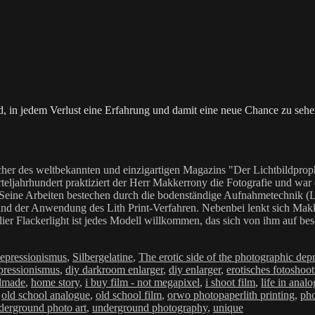
ed, in jedem Verlust eine Erfahrung und damit eine neue Chance zu sehe
her des weltbekannten und einzigartigen Magazins "Der Lichtbildproph
teljahrhundert praktiziert der Herr Makkerrony die Fotografie und war c
 Seine Arbeiten bestechen durch die bodenständige Aufnahmetechnik (LoF
Anwendung des Lith Print-Verfahren. Nebenbei lenkt sich Makkerrony 
elier Flackerlight ist jedes Modell willkommen, das sich von ihm auf be
Depressionismus
,
Silbergelatine
,
The erotic side of the photographic dep
pressionismus
,
diy darkroom enlarger
,
diy enlarger
,
erotisches fotoshoo
dmade
,
home story
,
i buy film - not megapixel
,
i shoot film
,
life in anal
,
old school analogue
,
old school film
,
orwo photopaperlith printing
,
pho
derground photo art
,
underground photography
,
unique