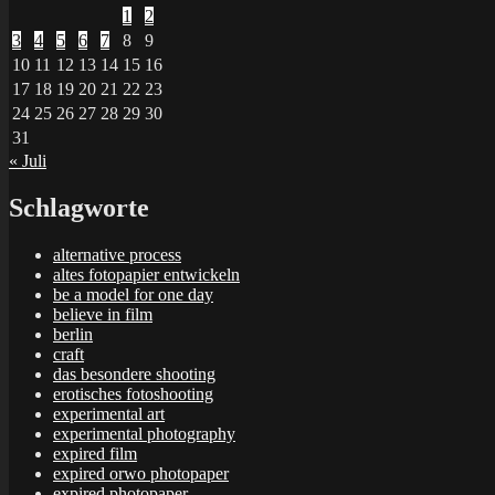
1
2
3
4
5
6
7
8
9
10
11
12
13
14
15
16
17
18
19
20
21
22
23
24
25
26
27
28
29
30
31
« Juli
Schlagworte
alternative process
altes fotopapier entwickeln
be a model for one day
believe in film
berlin
craft
das besondere shooting
erotisches fotoshooting
experimental art
experimental photography
expired film
expired orwo photopaper
expired photopaper