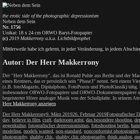
the erotic side of the photographic depressionism
Neben dem Sein
Nr. 1756
Unikat: 18 x 24 cm ORWO Baryt-Fotopapier
(c)
2019 Makkerrony a.k.a. Lichtbildprophet
Mittlerweile habe ich gelernt, in jeder Veränderung, in jedem Abschi
Autor:
Der Herr Makkerrony
Der "Herr Makkerrony", das ist Ronald Puhle aus Berlin und der Mac
eines Rentners, das er persönlich sein "Phase3" nennt. Seit einem Vier
(z.B. fotoMagazin, Dipitalphoto, FotoPraxis und PhotoKlassik) tätig.
insbesondere ORWO-Fotopapiere und ORWO-Dokumentenpapiere und der 
begeisterter Hörer analoger Musik von der Schallplatte. In seinem At
Herr Makkerrony anzeigen
Autor
Veröffentlicht
Kategorien
Der Herr Makkerrony
9. März 2019
26. Februar 2019
Fotografischer 
am
day
,
believe in film
,
craft
,
darkroom artist
,
das besondere shooting
,
de
gegenkultur
,
fotografischer depressionismus
,
fotoshooting berlin
,
han
modeling
,
models wanted
,
non-standard
,
nonconformist photography
photography
,
shabby chic
,
shabby chic photography
,
think analog
,
un