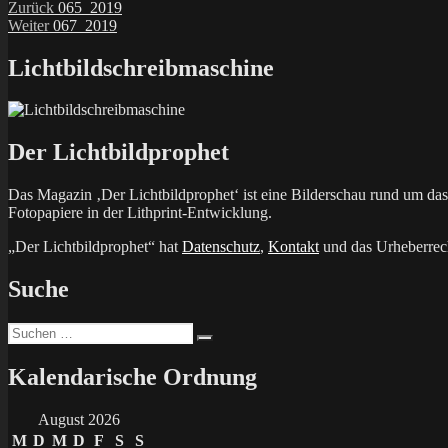
Beitragsnavigation
Vorheriger
Zurück
065_2019
Nächster
Beitrag:
Weiter
067_2019
Beitrag:
Lichtbildschreibmaschine
Der Lichtbildprophet
Das Magazin ‚Der Lichtbildprophet‘ ist eine Bilderschau rund um d
Fotopapiere in der Lithprint-Entwicklung.
„Der Lichtbildprophet“ hat
Datenschutz
,
Kontakt
und das Urheberrech
Suche
Suchen
Suchen
nach:
Kalendarische Ordnung
August 2026
M
D
M
D
F
S
S