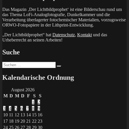
Das Magazin ‚Der Lichtbildprophet‘ ist eine Bilderschau rund um
das Thema LoFi-Analogfotografie, Dunkelkammer und die
Verarbeitung überlagerter fotochemischer Materialien, vorzugsweise
ORWO-Fotopapiere in der Lithprint-Entwicklung.
„Der Lichtbildprophet“ hat
Datenschutz
,
Kontakt
und das
Urheberrecht an seinen Arbeiten!
Suche
Suchen
Suchen
nach:
Kalendarische Ordnung
August 2026
M
D
M
D
F
S
S
1
2
3
4
5
6
7
8
9
10
11
12
13
14
15
16
17
18
19
20
21
22
23
24
25
26
27
28
29
30