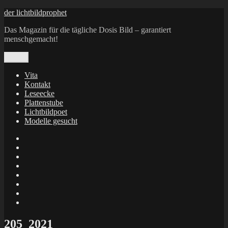
Zum
der lichtbildprophet
Inhalt
Das Magazin für die tägliche Dosis Bild – garantiert
springen
menschgemacht!
Menü
Vita
Kontakt
Leseecke
Plattenstube
Lichtbildpoet
Modelle gesucht
annenie
annenou
Annik
Traumann
dienacht
–
FrameWorks
Calin
Berlin
Lichtbildpoet
Kruse
at
Makkerrony
Instagram
at
Makkerrony
fotocommunity
at
Makkerrony
Instagram
at
X
205_2021