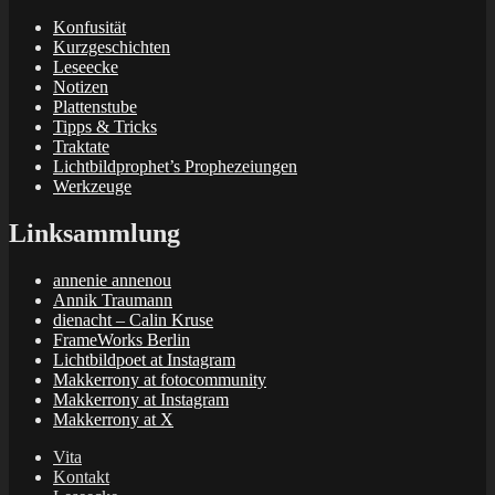
Konfusität
Kurzgeschichten
Leseecke
Notizen
Plattenstube
Tipps & Tricks
Traktate
Lichtbildprophet’s Prophezeiungen
Werkzeuge
Linksammlung
annenie annenou
Annik Traumann
dienacht – Calin Kruse
FrameWorks Berlin
Lichtbildpoet at Instagram
Makkerrony at fotocommunity
Makkerrony at Instagram
Makkerrony at X
Vita
Kontakt