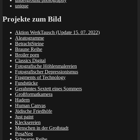
underground photography
unique
Projekte zum Bild
Aktion WerkTausch (Update 15. 07. 2022)
Aleatogramme
BetrachtSteine
Braune Reihe
Broiler porn
Classics Digital
Fotografische Höhlenmalereien
Fotografischer Depressionismus
Fragments of Technology
Fundstücke
Gerahmtes Sextett eines Sommers
Großformatkamera
Hadern
Human Canvas
Jüdische Friedhöfe
Just paint
Klecksereien
Menschen in der Großstadt
PosaNeg
Schwarze Reihe