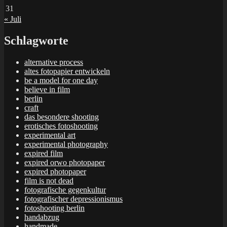
31
« Juli
Schlagworte
alternative process
altes fotopapier entwickeln
be a model for one day
believe in film
berlin
craft
das besondere shooting
erotisches fotoshooting
experimental art
experimental photography
expired film
expired orwo photopaper
expired photopaper
film is not dead
fotografische gegenkultur
fotografischer depressionismus
fotoshooting berlin
handabzug
handmade