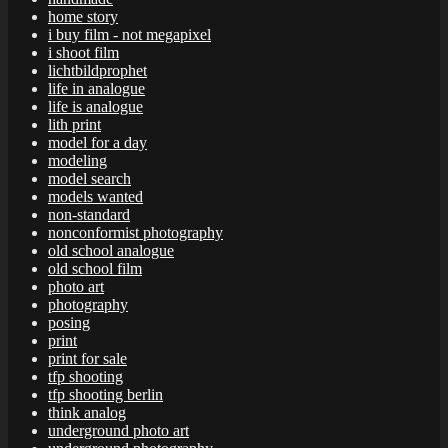
home story
i buy film - not megapixel
i shoot film
lichtbildprophet
life in analogue
life is analogue
lith print
model for a day
modeling
model search
models wanted
non-standard
nonconformist photography
old school analogue
old school film
photo art
photography
posing
print
print for sale
tfp shooting
tfp shooting berlin
think analog
underground photo art