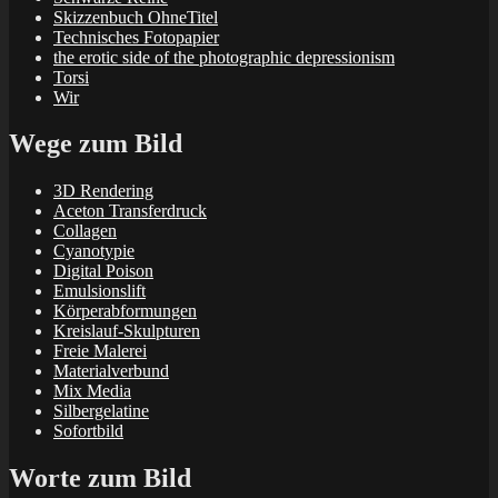
Skizzenbuch OhneTitel
Technisches Fotopapier
the erotic side of the photographic depressionism
Torsi
Wir
Wege zum Bild
3D Rendering
Aceton Transferdruck
Collagen
Cyanotypie
Digital Poison
Emulsionslift
Körperabformungen
Kreislauf-Skulpturen
Freie Malerei
Materialverbund
Mix Media
Silbergelatine
Sofortbild
Worte zum Bild