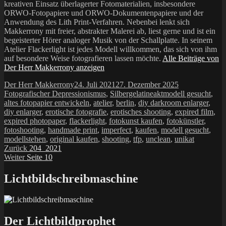
kreativen Einsatz überlagerter Fotomaterialien, insbesondere
ORWO-Fotopapiere und ORWO-Dokumentenpapiere und der
Anwendung des Lith Print-Verfahren. Nebenbei lenkt sich
Makkerrony mit freier, abstrakter Malerei ab, liest gerne und ist ein
begeisterter Hörer analoger Musik von der Schallplatte. In seinem
Atelier Flackerlight ist jedes Modell willkommen, das sich von ihm
auf besondere Weise fotografieren lassen möchte.
Alle Beiträge von
Der Herr Makkerrony anzeigen
Autor
Veröffentlicht
Kategorien
Der Herr Makkerrony
24. Juli 2021
27. Dezember 2025
am
Schlagwörter
Fotografischer Depressionismus
,
Silbergelatine
aktmodell gesucht
,
altes fotopapier entwickeln
,
atelier
,
berlin
,
diy darkroom enlarger
,
diy enlarger
,
erotische fotografie
,
erotisches shooting
,
expired film
,
expired photopaper
,
flackerlight
,
fotokunst kaufen
,
fotokünstler
,
fotoshooting
,
handmade print
,
imperfect
,
kaufen
,
modell gesucht
,
modellstehen
,
original kaufen
,
shooting
,
tfp
,
unclean
,
unikat
Beitragsnavigation
Vorheriger
Zurück
204_2021
Nächster
Beitrag:
Weiter
Seite 10
Beitrag:
Lichtbildschreibmaschine
Der Lichtbildprophet