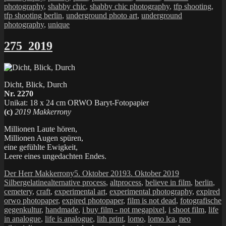
photography
,
shabby chic
,
shabby chic photography
,
tfp shooting
,
tfp shooting berlin
,
underground photo art
,
underground
photography
,
unique
275_2019
Dicht, Blick, Durch
Nr. 2270
Unikat: 18 x 24 cm ORWO Baryt-Fotopapier
(c)
2019 Makkerrony
Millionen Laute hören,
Millionen Augen spüren,
eine gefühlte Ewigkeit,
Leere eines ungedachten Endes.
Autor
Veröffentlicht
Kategorien
Der Herr Makkerrony
5. Oktober 2019
3. Oktober 2019
Schlagwörter
am
Silbergelatine
alternative process
,
altprocess
,
believe in film
,
berlin
,
cemetery
,
craft
,
experimental art
,
experimental photography
,
expired
orwo photopaper
,
expired photopaper
,
film is not dead
,
fotografische
gegenkultur
,
handmade
,
i buy film - not megapixel
,
i shoot film
,
life
in analogue
,
life is analogue
,
lith print
,
lomo
,
lomo lca
,
neo