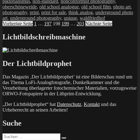
piktorialismus
,
non-standard
,
nonconformist photography
,
oberschöneweide
,
old school analogue
,
old school film
,
photo art
,
photography
,
print
,
print for sale
,
think analog
,
underground photo
art
,
underground photography
,
unique
,
waldfriedhof
Seitennummerierung
Seite
Seite
Seite
Seite
Seite
Vorherige Seite
1
…
197
198
199
…
203
Nächste Seite
der
Lichtbildschreibmaschine
Beiträge
Der Lichtbildprophet
Das Magazin ‚Der Lichtbildprophet‘ ist eine Bilderschau rund um
das Thema LoFi-Analogfotografie, Dunkelkammer und die
Verarbeitung überlagerter fotochemischer Materialien, vorzugsweise
ORWO-Fotopapiere in der Lithprint-Entwicklung.
„Der Lichtbildprophet“ hat
Datenschutz
,
Kontakt
und das
Urheberrecht an seinen Arbeiten!
Suche
Suchen