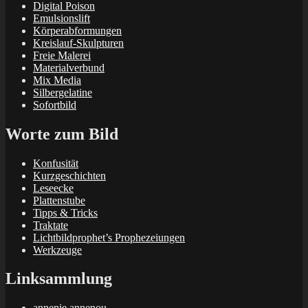
Digital Poison
Emulsionslift
Körperabformungen
Kreislauf-Skulpturen
Freie Malerei
Materialverbund
Mix Media
Silbergelatine
Sofortbild
Worte zum Bild
Konfusität
Kurzgeschichten
Leseecke
Plattenstube
Tipps & Tricks
Traktate
Lichtbildprophet’s Prophezeiungen
Werkzeuge
Linksammlung
annenie annenou