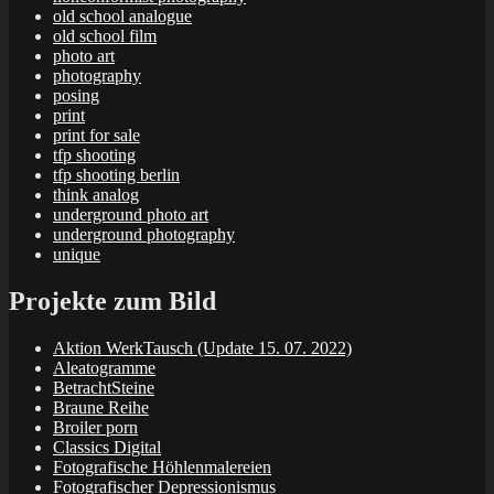
old school analogue
old school film
photo art
photography
posing
print
print for sale
tfp shooting
tfp shooting berlin
think analog
underground photo art
underground photography
unique
Projekte zum Bild
Aktion WerkTausch (Update 15. 07. 2022)
Aleatogramme
BetrachtSteine
Braune Reihe
Broiler porn
Classics Digital
Fotografische Höhlenmalereien
Fotografischer Depressionismus