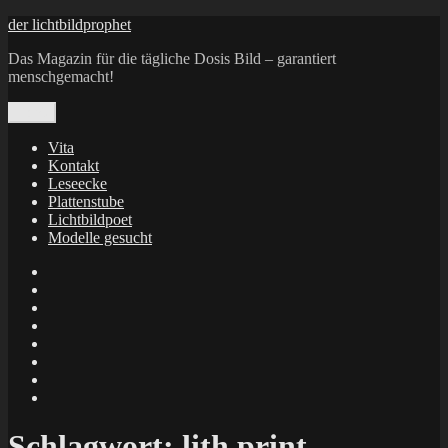
Zum
der lichtbildprophet
Inhalt
Das Magazin für die tägliche Dosis Bild – garantiert
springen
menschgemacht!
Menü
Vita
Kontakt
Leseecke
Plattenstube
Lichtbildpoet
Modelle gesucht
annenie
annenou
Annik
Traumann
dienacht
–
FrameWorks
Calin
Berlin
Lichtbildpoet
Kruse
at
Makkerrony
Instagram
at
Makkerrony
fotocommunity
at
Makkerrony
Instagram
at
X
Schlagwort:
lith print