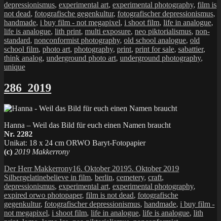
depressionismus
,
experimental art
,
experimental photography
,
film is
not dead
,
fotografische gegenkultur
,
fotografischer depressionismus
,
handmade
,
i buy film - not megapixel
,
i shoot film
,
life in analogue
,
life is analogue
,
lith print
,
multi exposure
,
neo piktorialismus
,
non-
standard
,
nonconformist photography
,
old school analogue
,
old
school film
,
photo art
,
photography
,
print
,
print for sale
,
sabattier
,
think analog
,
underground photo art
,
underground photography
,
unique
286_2019
Hanna – Weil das Bild für euch einen Namen braucht
Nr. 2282
Unikat: 18 x 24 cm ORWO Baryt-Fotopapier
(c)
2019 Makkerrony
Autor
Veröffentlicht
Kategorien
Der Herr Makkerrony
16. Oktober 2019
5. Oktober 2019
Schlagwörter
am
Silbergelatine
believe in film
,
berlin
,
cemetery
,
craft
,
depressionismus
,
experimental art
,
experimental photography
,
expired orwo photopaper
,
film is not dead
,
fotografische
gegenkultur
,
fotografischer depressionismus
,
handmade
,
i buy film -
not megapixel
,
i shoot film
,
life in analogue
,
life is analogue
,
lith