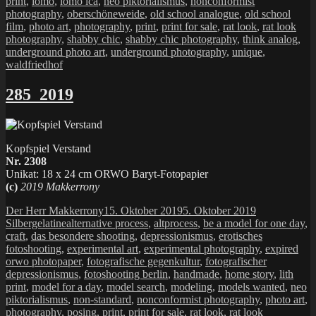
print
,
lomo
,
lomo lca
,
neo piktorialismus
,
nonconformist
photography
,
oberschöneweide
,
old school analogue
,
old school
film
,
photo art
,
photography
,
print
,
print for sale
,
rat look
,
rat look
photography
,
shabby chic
,
shabby chic photography
,
think analog
,
underground photo art
,
underground photography
,
unique
,
waldfriedhof
285_2019
Kopfspiel Verstand
Nr. 2308
Unikat: 18 x 24 cm ORWO Baryt-Fotopapier
(c)
2019 Makkerrony
Autor
Veröffentlicht
Kategorien
Der Herr Makkerrony
15. Oktober 2019
5. Oktober 2019
Schlagwörter
am
Silbergelatine
alternative process
,
altprocess
,
be a model for one day
,
craft
,
das besondere shooting
,
depressionismus
,
erotisches
fotoshooting
,
experimental art
,
experimental photography
,
expired
orwo photopaper
,
fotografische gegenkultur
,
fotografischer
depressionismus
,
fotoshooting berlin
,
handmade
,
home story
,
lith
print
,
model for a day
,
model search
,
modeling
,
models wanted
,
neo
piktorialismus
,
non-standard
,
nonconformist photography
,
photo art
,
photography
,
posing
,
print
,
print for sale
,
rat look
,
rat look