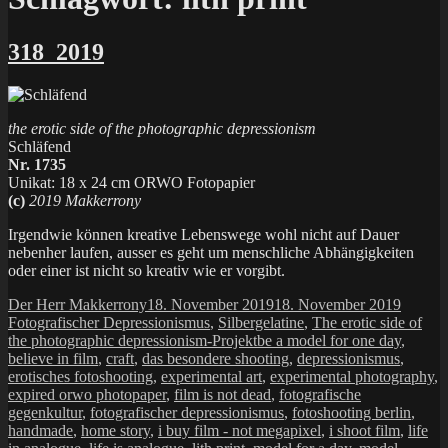
318_2019
the erotic side of the photographic depressionism
Schläfend
Nr. 1735
Unikat: 18 x 24 cm ORWO Fotopapier
(c)
2019 Makkerrony
Irgendwie können kreative Lebenswege wohl nicht auf Dauer
nebenher laufen, ausser es geht um menschliche Abhängigkeiten
oder einer ist nicht so kreativ wie er vorgibt.
Autor
Veröffentlicht
Katego
Der Herr Makkerrony
18. November 2019
18. November 2019
am
Fotografischer Depressionismus
,
Silbergelatine
,
The erotic side of
Schlagwörter
the photographic depressionism-Projekt
be a model for one day
,
believe in film
,
craft
,
das besondere shooting
,
depressionismus
,
erotisches fotoshooting
,
experimental art
,
experimental photography
,
expired orwo photopaper
,
film is not dead
,
fotografische
gegenkultur
,
fotografischer depressionismus
,
fotoshooting berlin
,
handmade
,
home story
,
i buy film - not megapixel
,
i shoot film
,
life