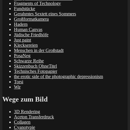
Fragments of Technology
Fundstücke
Gerahmtes Sextett eines Sommers
Großformatkamera
Hadern
Human Canvas
Jüdische Friedhöfe
Just paint
Klecksereien
Menschen in der Großstadt
PosaNeg
Schwarze Reihe
Skizzenbuch OhneTitel
Technisches Fotopapier
the erotic side of the photographic depressionism
Torsi
Wir
Wege zum Bild
3D Rendering
Aceton Transferdruck
Collagen
Cyanotypie