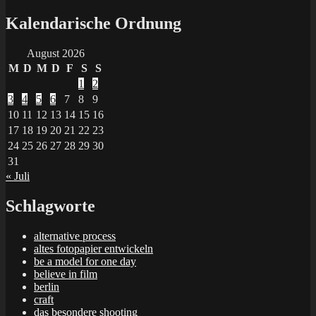
Suchen
nach:
Kalendarische Ordnung
August 2026
M
D
M
D
F
S
S
1
2
3
4
5
6
7
8
9
10
11
12
13
14
15
16
17
18
19
20
21
22
23
24
25
26
27
28
29
30
31
« Juli
Schlagworte
alternative process
altes fotopapier entwickeln
be a model for one day
believe in film
berlin
craft
das besondere shooting