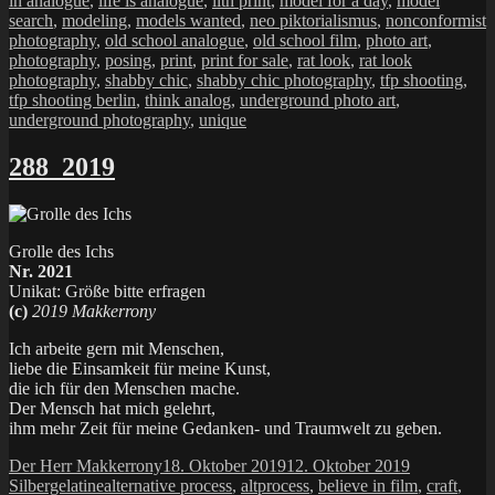
in analogue
,
life is analogue
,
lith print
,
model for a day
,
model
search
,
modeling
,
models wanted
,
neo piktorialismus
,
nonconformist
photography
,
old school analogue
,
old school film
,
photo art
,
photography
,
posing
,
print
,
print for sale
,
rat look
,
rat look
photography
,
shabby chic
,
shabby chic photography
,
tfp shooting
,
tfp shooting berlin
,
think analog
,
underground photo art
,
underground photography
,
unique
288_2019
Grolle des Ichs
Nr. 2021
Unikat: Größe bitte erfragen
(c)
2019 Makkerrony
Ich arbeite gern mit Menschen,
liebe die Einsamkeit für meine Kunst,
die ich für den Menschen mache.
Der Mensch hat mich gelehrt,
ihm mehr Zeit für meine Gedanken- und Traumwelt zu geben.
Autor
Veröffentlicht
Kategorien
Der Herr Makkerrony
18. Oktober 2019
12. Oktober 2019
Schlagwörter
am
Silbergelatine
alternative process
,
altprocess
,
believe in film
,
craft
,