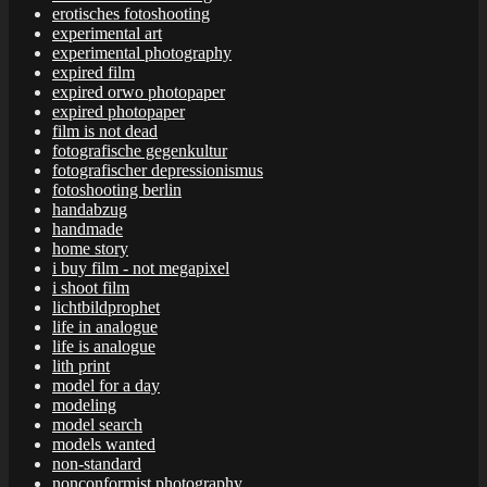
erotisches fotoshooting
experimental art
experimental photography
expired film
expired orwo photopaper
expired photopaper
film is not dead
fotografische gegenkultur
fotografischer depressionismus
fotoshooting berlin
handabzug
handmade
home story
i buy film - not megapixel
i shoot film
lichtbildprophet
life in analogue
life is analogue
lith print
model for a day
modeling
model search
models wanted
non-standard
nonconformist photography