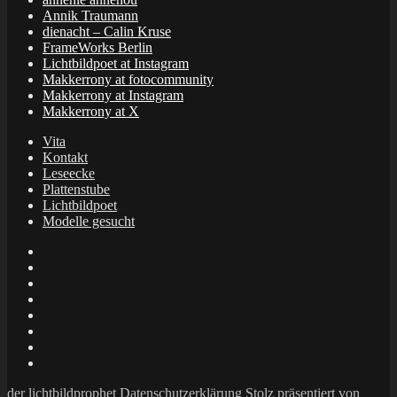
Annik Traumann
dienacht – Calin Kruse
FrameWorks Berlin
Lichtbildpoet at Instagram
Makkerrony at fotocommunity
Makkerrony at Instagram
Makkerrony at X
Vita
Kontakt
Leseecke
Plattenstube
Lichtbildpoet
Modelle gesucht
annenie
annenou
Annik
Traumann
dienacht
–
FrameWorks
Calin
Berlin
Lichtbildpoet
Kruse
at
Makkerrony
Instagram
at
Makkerrony
fotocommunity
at
Makkerrony
Instagram
at
der lichtbildprophet
Datenschutzerklärung
Stolz präsentiert von
X